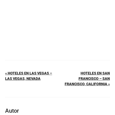
o
p
tir
o
p
k
« HOTELES EN LAS VEGAS –
HOTELES EN SAN
LAS VEGAS, NEVADA
FRANCISCO – SAN
FRANCISCO, CALIFORNIA »
Autor