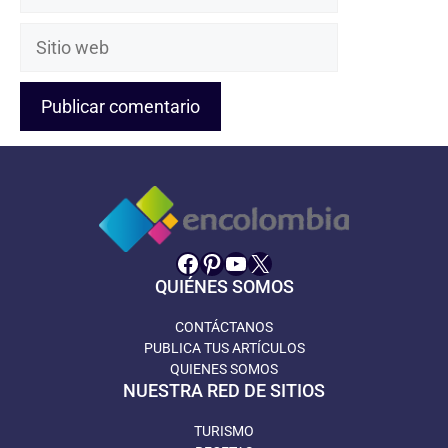
electrónico
Sitio
web
Facebook
Pinterest
YouTube
X
QUIÉNES SOMOS
CONTÁCTANOS
PUBLICA TUS ARTÍCULOS
QUIENES SOMOS
NUESTRA RED DE SITIOS
TURISMO