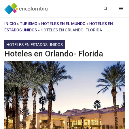
Saltar
Me
al
contenido
INICIO
»
TURISMO
»
HOTELES EN EL MUNDO
»
HOTELES EN
ESTADOS UNIDOS
»
HOTELES EN ORLANDO- FLORIDA
HOTELES EN ESTADOS UNIDOS
Hoteles en Orlando- Florida