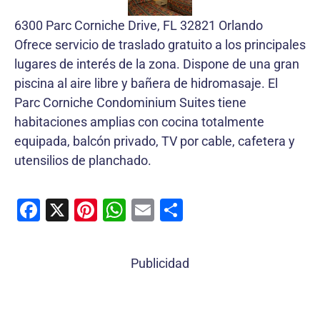
6300 Parc Corniche Drive, FL 32821 Orlando
Ofrece servicio de traslado gratuito a los principales
lugares de interés de la zona. Dispone de una gran
piscina al aire libre y bañera de hidromasaje. El
Parc Corniche Condominium Suites tiene
habitaciones amplias con cocina totalmente
equipada, balcón privado, TV por cable, cafetera y
utensilios de planchado.
F
X
Pi
W
E
C
a
nt
h
m
o
c
er
at
ai
m
Publicidad
e
e
s
l
p
b
st
A
ar