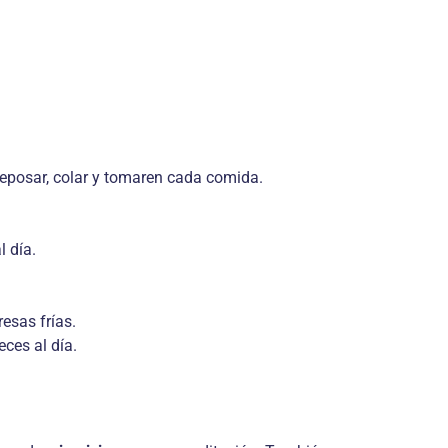
 reposar, colar y tomaren cada comida.
l día.
resas frías.
ces al día.