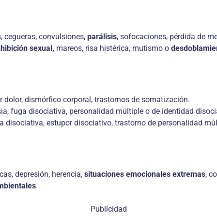
s, cegueras, convulsiones,
parálisis
, sofocaciones, pérdida de me
nhibición sexual,
mareos, risa histérica, mutismo o
desdoblamien
r dolor, dismórfico corporal, trastornos de somatización.
, fuga disociativa, personalidad múltiple o de identidad disoci
 disociativa, estupor disociativo, trastorno de personalidad múlt
cas, depresión, herencia,
situaciones emocionales
extremas
, c
mbientales
.
Publicidad