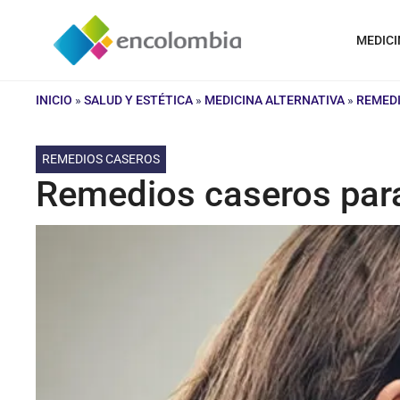
Saltar
al
MEDICI
contenido
INICIO
»
SALUD Y ESTÉTICA
»
MEDICINA ALTERNATIVA
»
REMED
REMEDIOS CASEROS
Remedios caseros para 