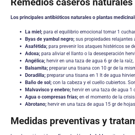
Remedios caseros naturales p
Los principales antibióticos naturales o plantas medicinal
La miel;
para el equilibrio emocional tomar 1 cuchar
Byas de yambul negro;
sus propiedades relajantes a
Asafétida;
para prevenir los ataques histéricos se de
Adoxa;
para aliviar el llanto o la desesperación he
Angélica;
hervir en una taza de agua 6 gr de la raíz,
Balsamita;
preparar una tisana con 10 gr de la mism
Doradilla;
preparar una tisana en 1 lt de agua hirvien
Baño de sol;
con la cabeza y el cuello cubiertos. So
Malvavisco y enebro;
hervir en una taza de agua 1 c
Agua o compresas frías;
en el momento de la crisis 
Abrotano;
hervir en una taza de agua 15 gr de hojas 
Medidas preventivas y trata