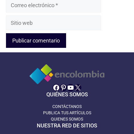
Correo
electrónico
Sitio
web
Facebook
Pinterest
YouTube
X
QUIÉNES SOMOS
CONTÁCTANOS
PUBLICA TUS ARTÍCULOS
QUIENES SOMOS
NUESTRA RED DE SITIOS