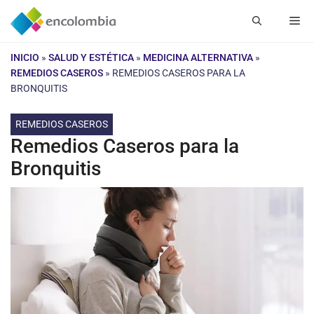
Saltar
Me
al
contenido
INICIO
»
SALUD Y ESTÉTICA
»
MEDICINA ALTERNATIVA
»
REMEDIOS CASEROS
»
REMEDIOS CASEROS PARA LA
BRONQUITIS
REMEDIOS CASEROS
Remedios Caseros para la
Bronquitis