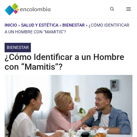
Saltar
Me
al
contenido
INICIO
»
SALUD Y ESTÉTICA
»
BIENESTAR
»
¿CÓMO IDENTIFICAR
A UN HOMBRE CON “MAMITIS”?
BIENESTAR
¿Cómo Identificar a un Hombre
con “Mamitis”?