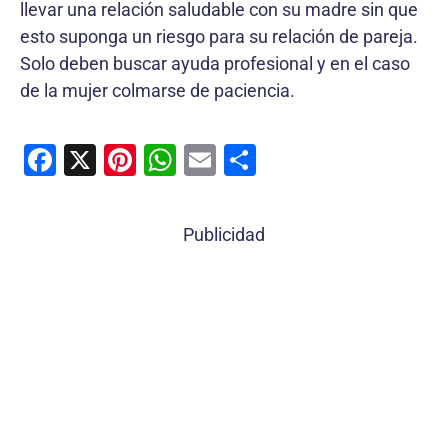
llevar una relación saludable con su madre sin que
esto suponga un riesgo para su relación de pareja.
Solo deben buscar ayuda profesional y en el caso
de la mujer colmarse de paciencia.
F
X
Pi
W
E
C
a
nt
h
m
o
c
er
at
ai
m
Publicidad
e
e
s
l
p
b
st
A
ar
o
p
tir
o
p
k