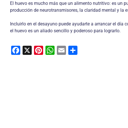
El huevo es mucho más que un alimento nutritivo: es un puen
producción de neurotransmisores, la claridad mental y la es
Incluirlo en el desayuno puede ayudarte a arrancar el día c
el huevo es un aliado sencillo y poderoso para lograrlo.
F
X
Pi
W
E
C
a
nt
h
m
o
c
er
at
ai
m
e
e
s
l
p
b
st
A
ar
o
p
tir
o
p
k