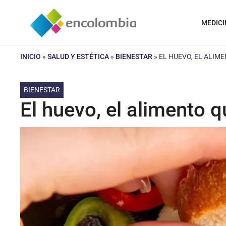
Saltar
al
MEDICI
contenido
INICIO
»
SALUD Y ESTÉTICA
»
BIENESTAR
»
EL HUEVO, EL ALIM
BIENESTAR
El huevo, el alimento q