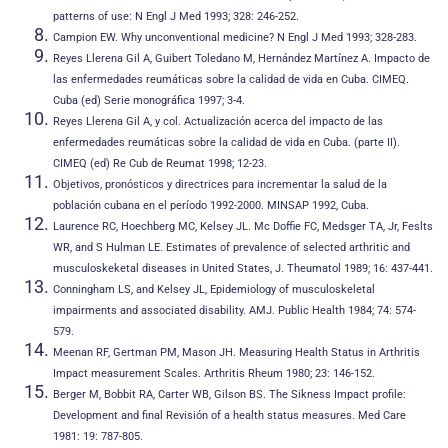
patterns of use: N Engl J Med 1993; 328: 246-252.
Campion EW. Why unconventional medicine? N Engl J Med 1993; 328-283.
Reyes Llerena Gil A, Guibert Toledano M, Hernández Martínez A. Impacto de
las enfermedades reumáticas sobre la calidad de vida en Cuba. CIMEQ.
Cuba (ed) Serie monográfica 1997; 3-4.
Reyes Llerena Gil A, y col. Actualización acerca del impacto de las
enfermedades reumáticas sobre la calidad de vida en Cuba. (parte II).
CIMEQ (ed) Re Cub de Reumat 1998; 12-23.
Objetivos, pronósticos y directrices para incrementar la salud de la
población cubana en el período 1992-2000. MINSAP 1992, Cuba.
Laurence RC, Hoechberg MC, Kelsey JL. Mc Doffie FC, Medsger TA, Jr, Feslts
WR, and S Hulman LE. Estimates of prevalence of selected arthritic and
musculoskeketal diseases in United States, J. Theumatol 1989; 16: 437-441.
Conningham LS, and Kelsey JL, Epidemiology of musculoskeletal
impairments and associated disability. AMJ. Public Health 1984; 74: 574-
579.
Meenan RF, Gertman PM, Mason JH. Measuring Health Status in Arthritis
Impact measurement Scales. Arthritis Rheum 1980; 23: 146-152.
Berger M, Bobbit RA, Carter WB, Gilson BS. The Sikness Impact profile:
Development and final Revisión of a health status measures. Med Care
1981: 19: 787-805.