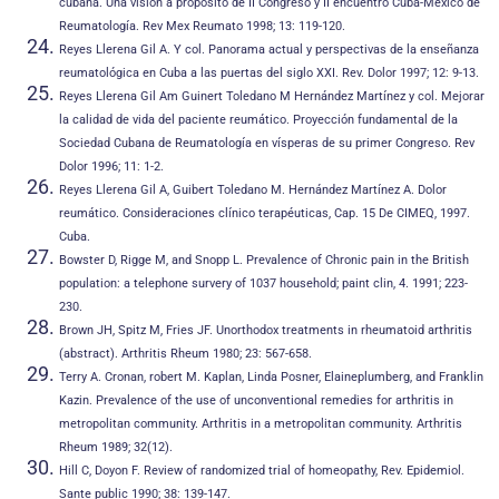
cubana. Una visión a propósito de II Congreso y II encuentro Cuba-México de
Reumatología. Rev Mex Reumato 1998; 13: 119-120.
Reyes Llerena Gil A. Y col. Panorama actual y perspectivas de la enseñanza
reumatológica en Cuba a las puertas del siglo XXI. Rev. Dolor 1997; 12: 9-13.
Reyes Llerena Gil Am Guinert Toledano M Hernández Martínez y col. Mejorar
la calidad de vida del paciente reumático. Proyección fundamental de la
Sociedad Cubana de Reumatología en vísperas de su primer Congreso. Rev
Dolor 1996; 11: 1-2.
Reyes Llerena Gil A, Guibert Toledano M. Hernández Martínez A. Dolor
reumático. Consideraciones clínico terapéuticas, Cap. 15 De CIMEQ, 1997.
Cuba.
Bowster D, Rigge M, and Snopp L. Prevalence of Chronic pain in the British
population: a telephone survery of 1037 household; paint clin, 4. 1991; 223-
230.
Brown JH, Spitz M, Fries JF. Unorthodox treatments in rheumatoid arthritis
(abstract). Arthritis Rheum 1980; 23: 567-658.
Terry A. Cronan, robert M. Kaplan, Linda Posner, Elaineplumberg, and Franklin
Kazin. Prevalence of the use of unconventional remedies for arthritis in
metropolitan community. Arthritis in a metropolitan community. Arthritis
Rheum 1989; 32(12).
Hill C, Doyon F. Review of randomized trial of homeopathy, Rev. Epidemiol.
Sante public 1990; 38: 139-147.