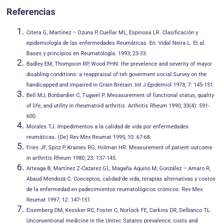
Referencias
Citera G, Martínez – Ozuna P, Cuellar ML, Espinosa LR. Clasificación y
epidemiología de las enfermedades Reumáticas. En: Vidal Neira L. Et al.
Bases y principios en Reumatología. 1993; 23-33.
Badley EM, Thompson RP, Wood PHN: the prevelence and severity of mayor
disabling conditions: a reappraisal of teh goverment social Survey on the
handicapped and impaired in Grain Bretain. Int J Epidemiol 1978, 7: 145-151.
Bell MJ, Bonbardier C, Tugwel P. Mesasurement of functional status, quality
of life, and utility in rheumatoid arthritis. Arthritis Rheum 1990; 33(4): 591-
600.
Morales TJ. Impedimentos a la calidad de vida por enfermedades
reumáticas. (De) Rev Mex Reumat 1995; 10: 67-68.
Fries JF, Spitz P, Kraines RG, Holman HR. Measurement of patient outcome
in arthritis Rheum 1980; 23: 137-145.
Arteaga B, Martínez Z-Cazarez GL, Magaña Aquino M, González – Amaro R,
Abaud Mendoza C. Conceptos, calidad de vida, terapias alternativas y costos
de la enfermedad en padecimientos reumatológicos crónicos. Rev Mex
Reumat 1997; 12: 147-151.
Eisemberg DM, Kessker RC, Foster C, Norlock FE, Carkins DR, Delbanco TL.
Unconventional medicine in the Unitec Satares prevalence, costs and