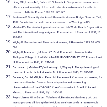
Liang MH, Larson MG, Cullen KE, Schwartz A. Comparative measurement
efficiency and sensivity of five health statutes instruments for arthritis
research. Arthritis Rheum 1985; 28: 542-547.
Reideman P. Comunity studies of Rheumatic disease Bridge. Summer/Fall,
1992. Foundation for health services research on Washington DC.
Muiden KD. The developing relations betwen teh World Health Organization
and The international league Against Rherumatism J. Rheumatol 1991; 18:
793-795.
Wigley R. Prevention and Rheumatic diseases, J Rheumatol 1993; 20: 605-
606.
Wigley R, Manahan L, Muirden KD. Et al. Rheumatic diseases in the
Philippine Village. II: A WHO-ILAR-APPLAR-COPCORD STUDY. Phases II and
III. Rheumatol Int 1991; 11: 157-161.
Darmawan J, Muidern KD, Valkenburg HA, Wiglley R. The epidemiology of
rheumatoid arthritis in Indonesia. Br J. Rheumatol 1993; 32: 537-540.
Bennet K, Cardiel MH, Bosi Ferraz M, Riedeman P. Community screening for
rheumatic disorder: Cross cultural adaptation and screenning
characteristics of the COPCORD Core Custionnaire in Brasil, Chile and
Mexico. J Rheumatol 1997; 24(1): 160-168.
Reyes Llerena Gil A Guibert Toledano M, Hernández Martínez y col. Las
investigaciones clínico epidemiológicas en el campo de la reumatología