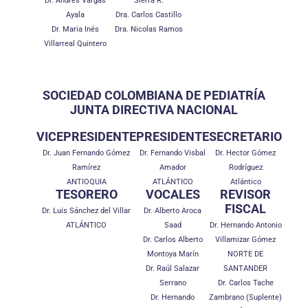
Dr. Andrés Vargas
Sierra R.
Ayala
Dra. Carlos Castillo
Dr. Maria Inés
Dra. Nicolas Ramos
Villarreal Quintero
SOCIEDAD COLOMBIANA DE PEDIATRÍA
JUNTA DIRECTIVA NACIONAL
VICEPRESIDENTE
PRESIDENTE
SECRETARIO
Dr. Juan Fernando Gómez
Dr. Fernando Visbal
Dr. Hector Gómez
Ramírez
Amador
Rodríguez
ANTIOQUIA
ATLÁNTICO
Atlántico
TESORERO
VOCALES
REVISOR
FISCAL
Dr. Luis Sánchez del Villar
Dr. Alberto Aroca
ATLÁNTICO
Saad
Dr. Hernando Antonio
Dr. Carlos Alberto
Villamizar Gómez
Montoya Marín
NORTE DE
Dr. Raúl Salazar
SANTANDER
Serrano
Dr. Carlos Tache
Dr. Hernando
Zambrano (Suplente)