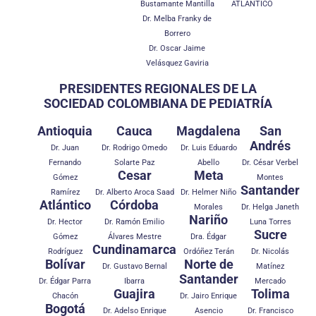
Bustamante Mantilla
ATLÁNTICO
Dr. Melba Franky de
Borrero
Dr. Oscar Jaime
Velásquez Gaviria
PRESIDENTES REGIONALES DE LA
SOCIEDAD COLOMBIANA DE PEDIATRÍA
Antioquia
Cauca
Magdalena
San
Andrés
Dr. Juan
Dr. Rodrigo Omedo
Dr. Luis Eduardo
Fernando
Solarte Paz
Abello
Dr. César Verbel
Cesar
Meta
Gómez
Montes
Santander
Ramírez
Dr. Alberto Aroca Saad
Dr. Helmer Niño
Atlántico
Córdoba
Morales
Dr. Helga Janeth
Nariño
Dr. Hector
Dr. Ramón Emilio
Luna Torres
Sucre
Gómez
Álvares Mestre
Dra. Édgar
Cundinamarca
Rodríguez
Ordóñez Terán
Dr. Nicolás
Bolívar
Norte de
Dr. Gustavo Bernal
Matínez
Santander
Dr. Édgar Parra
Ibarra
Mercado
Guajira
Tolima
Chacón
Dr. Jairo Enrique
Bogotá
Dr. Adelso Enrique
Asencio
Dr. Francisco