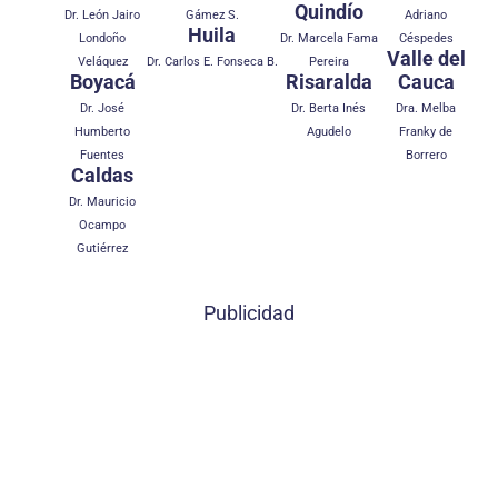
Quindío
Dr. León Jairo
Gámez S.
Adriano
Huila
Londoño
Dr. Marcela Fama
Céspedes
Valle del
Veláquez
Dr. Carlos E. Fonseca B.
Pereira
Boyacá
Risaralda
Cauca
Dr. José
Dr. Berta Inés
Dra. Melba
Humberto
Agudelo
Franky de
Fuentes
Borrero
Caldas
Dr. Mauricio
Ocampo
Gutiérrez
Publicidad