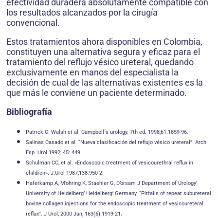
efectividad duradera absolutamente compatible con
los resultados alcanzados por la cirugía
convencional.
Estos tratamientos ahora disponibles en Colombia,
constituyen una alternativa segura y eficaz para el
tratamiento del reflujo vésico ureteral, quedando
exclusivamente en manos del especialista la
decisión de cual de las alternativas existentes es la
que más le conviene un paciente determinado.
Bibliografía
Patrick C. Walsh et al. Campbell´s urology. 7th ed. 1998;61:1859-96.
Salinas Casado et al. “Nueva clasificación del reflujo vésico ureteral”. Arch
Esp. Urol.1992; 45: 449
Schulman CC, et al. «Endoscopic treatment of vesicourethral reflux in
children». J.Urol 1987;138:950-2.
Haferkamp A, M’ohring K, Staehler G, D’orsam J Department of Urology’
University of Heidelberg’ Heidelberg’ Germany. “Pitfalls of repeat subureteral
bovine collagen injections for the endoscopic treatment of vesicoureteral
reflux”. J Urol; 2000 Jun; 163(6):1919-21.