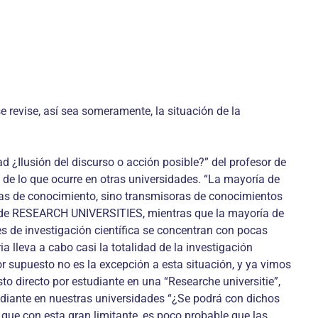
e revise, así sea someramente, la situación de la
¿Ilusión del discurso o acción posible?” del profesor de
de lo que ocurre en otras universidades. “La mayoría de
oras de conocimiento, sino transmisoras de conocimientos
do de RESEARCH UNIVERSITIES, mientras que la mayoría de
s de investigación científica se concentran con pocas
a lleva a cabo casi la totalidad de la investigación
r supuesto no es la excepción a esta situación, y ya vimos
to directo por estudiante en una “Researche universitie”,
tudiante en nuestras universidades “¿Se podrá con dichos
o que con esta gran limitante, es poco probable que las