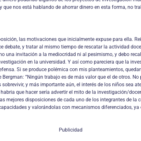
rey que nos está hablando de ahorrar dinero en esta forma, no t
osición, las motivaciones que inicialmente expuse para ella. Rei
e debate, y tratar al mismo tiempo de rescatar la actividad doc
 una invitación a la mediocridad ni al pesimismo, y debo recalc
vestigación en la universidad. Y así como pareciera que la inves
defensa. Si se produce polémica con mis planteamientos, quedaré
 de Bergman: “Ningún trabajo es de más valor que el de otros. 
brevivir, y más importante aún, el interés de los niños sea at
 habria que hacer sería advertir el mito de la investigación/do
as mejores disposiciones de cada uno de los integrantes de la co
capacidades y valorándolas con mecanismos diferenciados, ya 
Publicidad