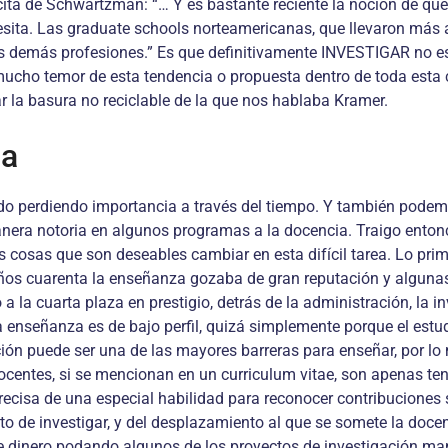
ita de Schwartzman: “… Y es bastante reciente la noción de que 
sita. Las graduate schools norteamericanas, que llevaron más a
s demás profesiones.” Es que definitivamente INVESTIGAR no es ta
ucho temor de esta tendencia o propuesta dentro de toda esta co
 la basura no reciclable de la que nos hablaba Kramer.
ia
o perdiendo importancia a través del tiempo. Y también podemos
nera notoria en algunos programas a la docencia. Traigo entonc
 cosas que son deseables cambiar en esta difícil tarea. Lo prim
años cuarenta la enseñanza gozaba de gran reputación y alguna
a cuarta plaza en prestigio, detrás de la administración, la inv
 la enseñanza es de bajo perfil, quizá simplemente porque el es
ación puede ser una de las mayores barreras para enseñar, por lo
centes, si se mencionan en un curriculum vitae, son apenas teni
ecisa de una especial habilidad para reconocer contribuciones si
ito de investigar, y del desplazamiento al que se somete la doce
e dinero podando algunos de los proyectos de investigación ma