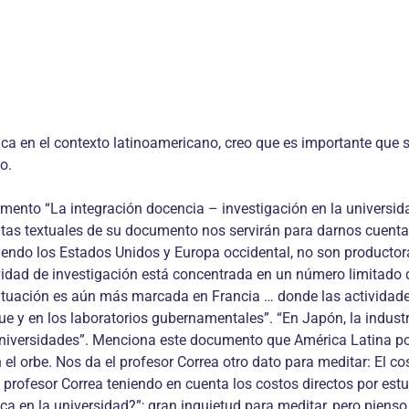
ica en el contexto latinoamericano, creo que es importante que s
o.
to “La integración docencia – investigación en la universidad 
itas textuales de su documento nos servirán para darnos cuenta 
uyendo los Estados Unidos y Europa occidental, no son product
tividad de investigación está concentrada en un número limita
 situación es aún más marcada en Francia … donde las actividade
e y en los laboratorios gubernamentales”. “En Japón, la industri
s universidades”. Menciona este documento que América Latina po
l orbe. Nos da el profesor Correa otro dato para meditar: El cos
l profesor Correa teniendo en cuenta los costos directos por es
fica en la universidad?”; gran inquietud para meditar, pero piens