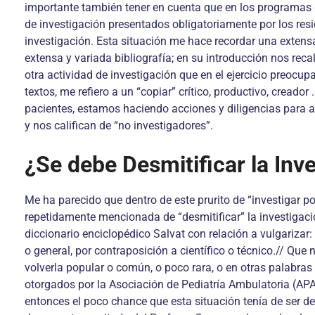
importante también tener en cuenta que en los programas de
de investigación presentados obligatoriamente por los re
investigación. Esta situación me hace recordar una extensa 
extensa y variada bibliografía; en su introducción nos reca
otra actividad de investigación que en el ejercicio preocup
textos, me refiero a un “copiar” crítico, productivo, cread
pacientes, estamos haciendo acciones y diligencias para 
y nos califican de “no investigadores”.
¿Se debe Desmitificar la Inv
Me ha parecido que dentro de este prurito de “investigar 
repetidamente mencionada de “desmitificar” la investigació
diccionario enciclopédico Salvat con relación a vulgariza
o general, por contraposición a científico o técnico.// Que 
volverla popular o común, o poco rara, o en otras palabras
otorgados por la Asociación de Pediatría Ambulatoria (AP
entonces el poco chance que esta situación tenía de ser d