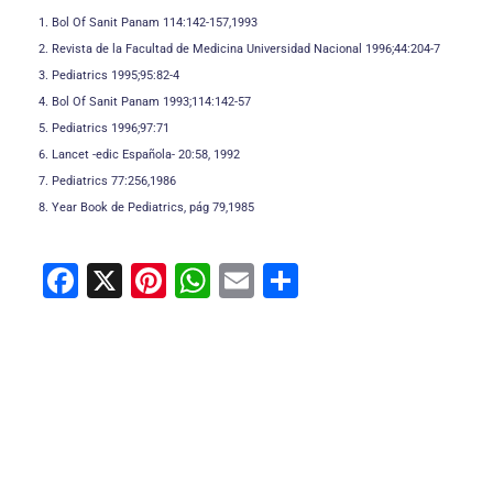
1. Bol Of Sanit Panam 114:142-157,1993
2. Revista de la Facultad de Medicina Universidad Nacional 1996;44:204-7
3. Pediatrics 1995;95:82-4
4. Bol Of Sanit Panam 1993;114:142-57
5. Pediatrics 1996;97:71
6. Lancet -edic Española- 20:58, 1992
7. Pediatrics 77:256,1986
8. Year Book de Pediatrics, pág 79,1985
F
X
Pi
W
E
C
a
nt
h
m
o
c
er
at
ai
m
e
e
s
l
p
b
st
A
ar
o
p
tir
o
p