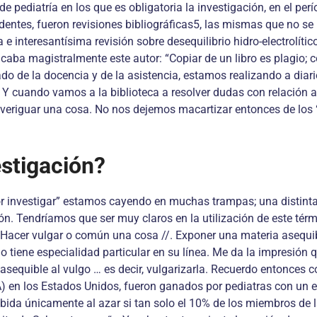
 pediatría en los que es obligatoria la investigación, en el pe
sidentes, fueron revisiones bibliográficas5, las mismas que no
e interesantísima revisión sobre desequilibrio hidro-electrolíti
lcaba magistralmente este autor: “Copiar de un libro es plagio; 
ado de la docencia y de la asistencia, estamos realizando a diari
or . Y cuando vamos a la biblioteca a resolver dudas con relació
averiguar una cosa. No nos dejemos macartizar entonces de los
estigación?
por investigar” estamos cayendo en muchas trampas; una distinta
n. Tendríamos que ser muy claros en la utilización de este térmi
r: Hacer vulgar o común una cosa //. Exponer una materia asequi
no tiene especialidad particular en su línea. Me da la impresión q
 asequible al vulgo … es decir, vulgarizarla. Recuerdo entonces 
A) en los Estados Unidos, fueron ganados por pediatras con un 
ebida únicamente al azar si tan solo el 10% de los miembros de 