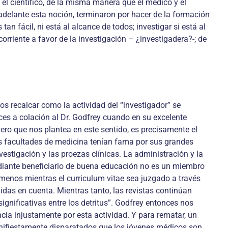
el científico, de la misma manera que el médico y el
delante esta noción, terminaron por hacer de la formación
n fácil, ni está al alcance de todos; investigar si está al
rriente a favor de la investigación – ¿investigadera?-; de
 recalcar como la actividad del “investigador” se
es a colación al Dr. Godfrey cuando en su excelente
ero que nos plantea en este sentido, es precisamente el
s facultades de medicina tenían fama por sus grandes
estigación y las proezas clínicas. La administración y la
tudiante beneficiario de buena educación no es un miembro
 menos mientras el curriculum vitae sea juzgado a través
das en cuenta. Mientras tanto, las revistas continúan
gnificativas entre los detritus”. Godfrey entonces nos
ncia injustamente por esta actividad. Y para rematar, un
nifiestamente disparatados que los jóvenes médicos son