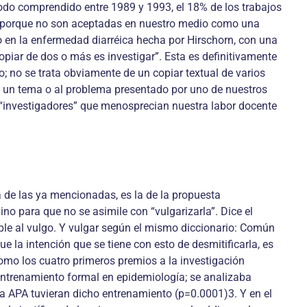
ríodo comprendido entre 1989 y 1993, el 18% de los trabajos
 se porque no son aceptadas en nuestro medio como una
co en la enfermedad diarréica hecha por Hirschorn, con una
copiar de dos o más es investigar”. Esta es definitivamente
o; no se trata obviamente de un copiar textual de varios
n a un tema o al problema presentado por uno de nuestros
 “investigadores” que menosprecian nuestra labor docente
 de las ya mencionadas, es la de la propuesta
no para que no se asimile con “vulgarizarla”. Dice el
ble al vulgo. Y vulgar según el mismo diccionario: Común
ue la intención que se tiene con esto de desmitificarla, es
como los cuatro primeros premios a la investigación
entrenamiento formal en epidemiología; se analizaba
la APA tuvieran dicho entrenamiento (p=0.0001)3. Y en el