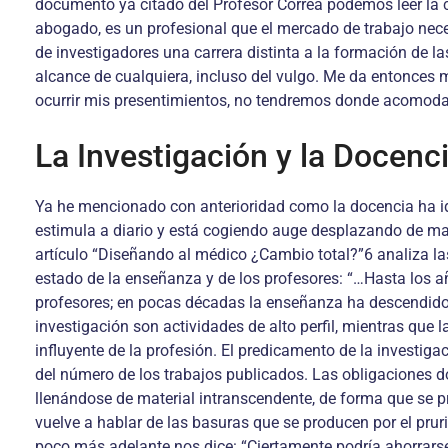
documento ya citado del Profesor Correa podemos leer la c
abogado, es un profesional que el mercado de trabajo nece
de investigadores una carrera distinta a la formación de la
alcance de cualquiera, incluso del vulgo. Me da entonces m
ocurrir mis presentimientos, no tendremos donde acomodar
La Investigación y la Docenc
Ya he mencionado con anterioridad como la docencia ha id
estimula a diario y está cogiendo auge desplazando de ma
artículo “Diseñando al médico ¿Cambio total?”6 analiza las
estado de la enseñanza y de los profesores: “…Hasta los 
profesores; en pocas décadas la enseñanza ha descendido a l
investigación son actividades de alto perfil, mientras que
influyente de la profesión. El predicamento de la investig
del número de los trabajos publicados. Las obligaciones do
llenándose de material intranscendente, de forma que se pr
vuelve a hablar de las basuras que se producen por el prur
poco más adelante nos dice: “Ciertamente podría ahorrars