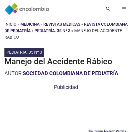
Saltar
Me
al
contenido
INICIO
»
MEDICINA
»
REVISTAS MÉDICAS
»
REVISTA COLOMBIANA
DE PEDIATRÍA
»
PEDIATRÍA. 35 Nº 3
»
MANEJO DEL ACCIDENTE
RÁBICO
PEDIATRÍA. 35 Nº 3
Manejo del Accidente Rábico
AUTOR:
SOCIEDAD COLOMBIANA DE PEDIATRÍA
Publicidad
Dra.
Diana Álvarez Vargas