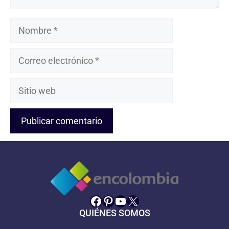
Nombre
Correo
electrónico
Sitio
web
Facebook
Pinterest
YouTube
X
QUIÉNES SOMOS