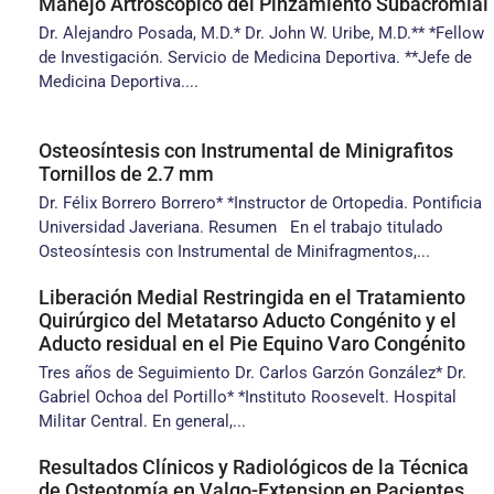
Manejo Artroscopico del Pinzamiento Subacromial
Dr. Alejandro Posada, M.D.* Dr. John W. Uribe, M.D.** *Fellow
de Investigación. Servicio de Medicina Deportiva. **Jefe de
Medicina Deportiva....
Osteosíntesis con Instrumental de Minigrafitos
Tornillos de 2.7 mm
Dr. Félix Borrero Borrero* *Instructor de Ortopedia. Pontificia
Universidad Javeriana. Resumen En el trabajo titulado
Osteosíntesis con Instrumental de Minifragmentos,...
Liberación Medial Restringida en el Tratamiento
Quirúrgico del Metatarso Aducto Congénito y el
Aducto residual en el Pie Equino Varo Congénito
Tres años de Seguimiento Dr. Carlos Garzón González* Dr.
Gabriel Ochoa del Portillo* *Instituto Roosevelt. Hospital
Militar Central. En general,...
Resultados Clínicos y Radiológicos de la Técnica
de Osteotomía en Valgo-Extension en Pacientes