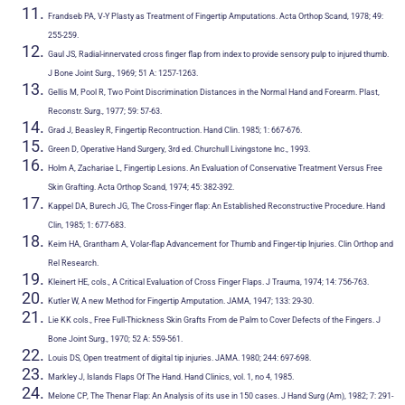
Frandseb PA, V-Y Plasty as Treatment of Fingertip Amputations. Acta Orthop Scand, 1978; 49:
255-259.
Gaul JS, Radial-innervated cross finger flap from index to provide sensory pulp to injured thumb.
J Bone Joint Surg., 1969; 51 A: 1257-1263.
Gellis M, Pool R, Two Point Discrimination Distances in the Normal Hand and Forearm. Plast,
Reconstr. Surg., 1977; 59: 57-63.
Grad J, Beasley R, Fingertip Recontruction. Hand Clin. 1985; 1: 667-676.
Green D, Operative Hand Surgery, 3rd ed. Churchull Livingstone Inc., 1993.
Holm A, Zachariae L, Fingertip Lesions. An Evaluation of Conservative Treatment Versus Free
Skin Grafting. Acta Orthop Scand, 1974; 45: 382-392.
Kappel DA, Burech JG, The Cross-Finger flap: An Established Reconstructive Procedure. Hand
Clin, 1985; 1: 677-683.
Keim HA, Grantham A, Volar-flap Advancement for Thumb and Finger-tip Injuries. Clin Orthop and
Rel Research.
Kleinert HE, cols., A Critical Evaluation of Cross Finger Flaps. J Trauma, 1974; 14: 756-763.
Kutler W, A new Method for Fingertip Amputation. JAMA, 1947; 133: 29-30.
Lie KK cols., Free Full-Thickness Skin Grafts From de Palm to Cover Defects of the Fingers. J
Bone Joint Surg., 1970; 52 A: 559-561.
Louis DS, Open treatment of digital tip injuries. JAMA. 1980; 244: 697-698.
Markley J, Islands Flaps Of The Hand. Hand Clinics, vol. 1, no 4, 1985.
Melone CP, The Thenar Flap: An Analysis of its use in 150 cases. J Hand Surg (Am), 1982; 7: 291-