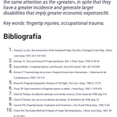
the same attention as the «greater», in spite that they
have a greater incidence and generate larger
disabilities that imply greater economic expenses36.
Key words: fingertip injuries, occupational traum
a.
Bibliografía
Atasoy E, y cols., Reconstruction of the Amputed Finger Tip with a Triangular Volar Flap. J Bone
Joint Surg, 1970; 52 A: 921-926.
Barclay, TL, The Late Result Of Finger tip Injuries. Brit. J. Plast. Surg., 1956; 8: 38-43.
Bojsen-Moller J, Fingertip Injuries: Late Results. Acta Chir Scand. 1961; 82: 379-380.
Borrero F, Traumatología de la mano. Hospital Universitario Samaritana – Gobernación de
Cundinamarca 1996; 110-114.
Braun M, Fingertip Amputation: Review of 100 Digits. The Can J Surg., 1985; 8: 72-75.
Chow, SP, Open treatment of fingertip injuries in adults. J hand Surg., 1982: 7: 470-476.
Diario El Tiempo, Accidentes laborales una herida costosa, 24 de marzo de 1998, pág. 6 D.
Diario El Tiempo, Ojo con los accidentes de trabajo. 22 de febrero de 1998, pág. 1E.
Fassler PR, Fingertip Injuries: Evaluation and Treatment. J Am Acad Orthop Surg., 1996; 4: 84.
Fisher RH, The Kutler Method of Repair of Finger-Tip Amputations. J Bone Joint Surg., 1967; 49
A: 317-321.