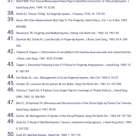
Sherif MM, First Dorsal Metacarpal Artery Flap in Hand Reconstruction: II, Clinical Aplication. J
hand Surg (Am), 1994; 19: 32-38.
Smith RJ, Thenar “H-flap” for fingertip injuries. J Trauma, 1976; 16: 778-781.
Snow JW, Volar Advancement Skin Flap To The Fingertip. Hand Clinics, Vol. 1 no 4, Nov. 1985:
685-688.
Stevenson TR, Fingertip and Nailbed Injuries. Orthop Clin North Am., 1992; 23: 149-159.
Sturman MJ, Duran RJ, Late Results of Finger-tip Injuries. J Bone Joint Surg., 1963; 45 A: 289-
293.
Tubiana R, Duparc J, Restoration of sensibility in the hand by neurovascular skin island transfer.
J Bone Joint Surg., 1961; 43 B: 474-480.
Tupper J, Sensitivity Following Volar V-Y Plasty for Fingertip Amputations. J hand Surg. 1985; 10
B: 183-184.
Van Beek AL, cols., Management of Acute fingernail injuries. Han Clin, 1990; 6: 23-25.
Verdan CE, Lesiones de las yemas de los dedos. Surg Clin North Am., 1981; 61: 237-266.
Vlastou C, Earle AS, A Palmar Cross-finger Flap for Coverage of Thumb Defects. J Hand Surg
(AM), 1985; 10: 566-569.
Wei FC, El-Gammal TA, Microvascular Reconstruction of the Distal Digits by Partial Toe Transfer.
Hand Surg. Update II, 1997; 49-55.
Zacher JB, Management of injuries of the Distal Phalanx. Surg Clin North Am., 1984; 64: 747-760.
Zook EG, A Study of Nail Bed Injuries: Causes, treatment and prognosis. J Hand Surg (Am), 1984;
9: 247-252.
Zook EG, Nail Bed Injuries. Hand Clin, 1985; 1: 701-716.