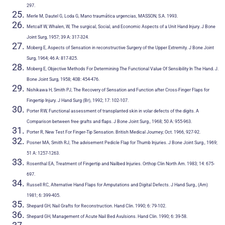
297.
Merle M, Dautel G, Loda G, Mano traumática urgencias, MASSON, S.A. 1993.
Metcalf W, Whalen, W, The surgical, Social, and Economic Aspects of a Unit Hand Injury. J Bone
Joint Surg, 1957; 39 A: 317-324.
Moberg E, Aspects of Sensation in reconstructive Surgery of the Upper Extremity. J Bone Joint
Surg, 1964; 46 A: 817-825.
Moberg E, Objective Methods For Determining The Functional Value Of Sensibility In The Hand. J.
Bone Joint Surg, 1958; 40B: 454-476.
Nishikawa H, Smith PJ, The Recovery of Sensation and Function after Cross-Finger Flaps for
Fingertip Injury. J Hand Surg (Br), 1992; 17: 102-107.
Porter RW, Functional assessment of transplanted skin in volar defects of the digits. A
Comparison between free grafts and flaps. J Bone Joint Surg., 1968; 50 A: 955-963.
Porter R, New Test For Finger-Tip Sensation. British Medical Journey; Oct. 1966, 927-92.
Posner MA, Smith RJ, The advisement Pedicle Flap for Thumb Injuries. J Bone Joint Surg., 1969;
51 A: 1257-1263.
Rosenthal EA, Treatment of Fingertip and Nailbed Injuries. Orthop Clin North Am. 1983; 14: 675-
697.
Russell RC, Alternative Hand Flaps for Amputations and Digital Defects. J Hand Surg., (Am)
1981; 6: 399-405.
Shepard GH, Nail Grafts for Reconstruction. Hand Clin. 1990; 6: 79-102.
Shepard GH, Management of Acute Nail Bed Avulsions. Hand Clin. 1990; 6: 39-58.