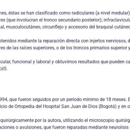
iones, éstas se han clasificado como radiculares (a nivel medula
ares (que involucran el tronco secundario posterior); infraclavic
ial, musculocutáneo, circunflejo y accesorio del braquial cutáne
tenidos mediante la reparación directa con injertos nerviosos, d
es de las raíces superiores, o de los troncos primarios superior 
cular, funcional y laboral y obtuvimos resultados que pueden ca
il5.
994, que fueron seguidos por un período mínimo de 18 meses. Es
icio de Ortopedia del Hospital San Juan de Dios (Bogotá) y en o
 quirúrgicamente por la autora, utilizando el microscopio quirúr
gaciones o avulsiones, que fueron reparadas mediante neurolisis