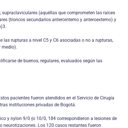
r); supraclaviculares (aquéllas que comprometen las raíces
ulares (troncos secundarios anterointerno y anteroexterno) y
o)3.
e las rupturas a nivel C5 y C6 asociadas o no a rupturas,
y medio).
lificarse de buenos, regulares, evaluados según las
tos pacientes fueron atendidos en el Servicio de Cirugía
tras instituciones privadas de Bogotá.
gico y nylon 9/0 {o 10/0, 184 correspondieron a lesiones de
 o neurotizaciones. Los 120 casos restantes fueron