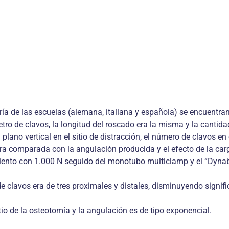
ría de las escuelas (alemana, italiana y española) se encuentra
tro de clavos, la longitud del roscado era la misma y la cantida
lano vertical en el sitio de distracción, el número de clavos e
barra comparada con la angulación producida y el efecto de la ca
nto con 1.000 N seguido del monotubo multiclamp y el “Dynab
e clavos era de tres proximales y distales, disminuyendo signif
sitio de la osteotomía y la angulación es de tipo exponencial.