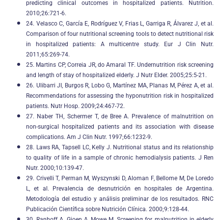
predicting clinical outcomes in hospitalized patients. Nutrition.
2010;26:721-6.
24. Velasco C, García E, Rodríguez V, Frias L, Garriga R, Álvarez J, et al.
Comparison of four nutritional screening tools to detect nutritional risk
in hospitalized patients: A multicentre study. Eur J Clin Nutr.
2011;65:269-74.
25. Martins CP, Correia JR, do Amaral TF. Undernutrition risk screening
and length of stay of hospitalized elderly. J Nutr Elder. 2005;25:5-21.
26. Ulibarri JI, Burgos R, Lobo G, Martínez MA, Planas M, Pérez A, et al.
Recommendations for assessing the hyponutrition risk in hospitalized
patients. Nutr Hosp. 2009;24:467-72.
27. Naber TH, Schermer T, de Bree A. Prevalence of malnutrition on
non-surgical hospitalized patients and its association with disease
complications. Am J Clin Nutr. 1997;66:1232-9.
28. Laws RA, Tapsell LC, Kelly J. Nutritional status and its relationship
to quality of life in a sample of chronic hemodialysis patients. J Ren
Nutr. 2000;10:139-47.
29. Crivelli T, Perman M, Wyszynski D, Aloman F, Bellome M, De Loredo
L, et al. Prevalencia de desnutrición en hospitales de Argentina.
Metodología del estudio y análisis preliminar de los resultados. RNC
Publicación Científica sobre Nutrición Clínica. 2000;9:128-44.
30. Ranhoff A, Gjoen A, Mowe M. Screening for malnutrition in elderly