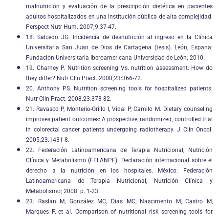
malnutrición y evaluación de la prescripción dietética en pacientes
adultos hospitalizados en una institución pública de alta complejidad.
Perspect Nutr Hum. 2007;9:37-47.
18. Salcedo JG. Incidencia de desnutrición al ingreso en la Clínica
Universitaria San Juan de Dios de Cartagena (tesis). León, Espana:
Fundación Universitaria Iberoamericana Universidad de León; 2010.
19. Charney P. Nutrition screening Vs. nutrition assessment: How do
they differ? Nutr Clin Pract. 2008;23:366-72.
20. Anthony PS. Nutrition screening tools for hospitalized patients.
Nutr Clin Pract. 2008;23:373-82.
21. Ravasco P, Monterio-Grillo I, Vidal P, Camilo M. Dietary counseling
improves patient outcomes: A prospective, randomized, controlled trial
in colorectal cancer patients undergoing radiotherapy. J Clin Oncol.
2005;23:1431-8.
22. Federación Latinoamericana de Terapia Nutricional, Nutrición
Clínica y Metabolismo (FELANPE). Declaración internacional sobre el
derecho a la nutrición en los hospitales. México: Federación
Latinoamericana de Terapia Nutricional, Nutrición Clínica y
Metabolismo; 2008. p. 1-23.
23. Raslan M, González MC, Dias MC, Nascimento M, Castro M,
Marques P, et al. Comparison of nutritional risk screening tools for