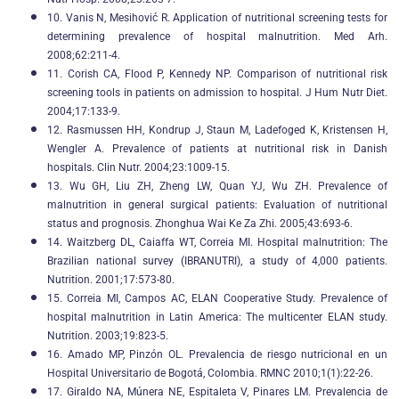
10. Vanis N, Mesihović R. Application of nutritional screening tests for
determining prevalence of hospital malnutrition. Med Arh.
2008;62:211-4.
11. Corish CA, Flood P, Kennedy NP. Comparison of nutritional risk
screening tools in patients on admission to hospital. J Hum Nutr Diet.
2004;17:133-9.
12. Rasmussen HH, Kondrup J, Staun M, Ladefoged K, Kristensen H,
Wengler A. Prevalence of patients at nutritional risk in Danish
hospitals. Clin Nutr. 2004;23:1009-15.
13. Wu GH, Liu ZH, Zheng LW, Quan YJ, Wu ZH. Prevalence of
malnutrition in general surgical patients: Evaluation of nutritional
status and prognosis. Zhonghua Wai Ke Za Zhi. 2005;43:693-6.
14. Waitzberg DL, Caiaffa WT, Correia MI. Hospital malnutrition: The
Brazilian national survey (IBRANUTRI), a study of 4,000 patients.
Nutrition. 2001;17:573-80.
15. Correia MI, Campos AC, ELAN Cooperative Study. Prevalence of
hospital malnutrition in Latin America: The multicenter ELAN study.
Nutrition. 2003;19:823-5.
16. Amado MP, Pinzón OL. Prevalencia de riesgo nutricional en un
Hospital Universitario de Bogotá, Colombia. RMNC 2010;1(1):22-26.
17. Giraldo NA, Múnera NE, Espitaleta V, Pinares LM. Prevalencia de