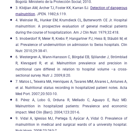
Bogotá: Ministerio de la Protección Social; 2010.
3. Klidjian AM, Archer TJ, Foster KK, Karran SJ.
Detection of dangerous
malnutrition
. JPEN. 1982;6:119.
4. Weinsier RL, Hunker EM, Krumdieck CL, Butterworth CE Jr. Hospital
malnutrition: A prospective evaluation of general medical patients
during the course of hospitalization. Am J Clin Nutr. 1979;32:418.
5. Imoberdorf R, Meier R, Krebs P, Hangartner PJ, Hess B, Stäubli M, et
al. Prevalence of undernutrition on admission to Swiss hospitals. Clin
Nutr. 2010;29:38-41.
6. Westergren A, Wann-Hansson C, Börgdal EB, Sjölander J, Strömblad
R, Klevsgard R, et al. Malnutrition prevalence and precision in
nutritional care differed in relation to hospital volume –a cross-
sectional survey. Nutr J. 2009;8:20.
7. Matos L, Teixeira MA, Henriques A, Tavares MM, Alvares L, Antunes A,
et al. Nutritional status recording in hospitalized patient notes. Acta
Med Port. 2007;20:503-10.
8. Pérez A, Lobo G, Orduna R, Mellado C, Aguayo E, Ruiz MD.
Malnutrition in hospitalized patients: Prevalence and economic
impact. Med Clin (Barc). 2004;123:201-6.
9. Vidal A, Iglesias MJ, Pertega S, Ayúcar A, Vidal O. Prevalence of
malnutrition in medical and surgical wards of a university hospital.
Nutr Hosp. 2008;23:263-7.