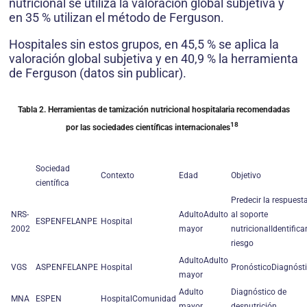
nutricional se utiliza la valoración global subjetiva y
en 35 % utilizan el método de Ferguson.
Hospitales sin estos grupos, en 45,5 % se aplica la
valoración global subjetiva y en 40,9 % la herramienta
de Ferguson (datos sin publicar).
Tabla 2. Herramientas de tamización nutricional hospitalaria recomendadas
18
por las sociedades científicas internacionales
Sociedad
Contexto
Edad
Objetivo
científica
Predecir la respuest
NRS-
AdultoAdulto
al soporte
ESPENFELANPE
Hospital
2002
mayor
nutricionalIdentifica
riesgo
AdultoAdulto
VGS
ASPENFELANPE
Hospital
PronósticoDiagnóst
mayor
Adulto
Diagnóstico de
MNA
ESPEN
HospitalComunidad
mayor
desnutrición