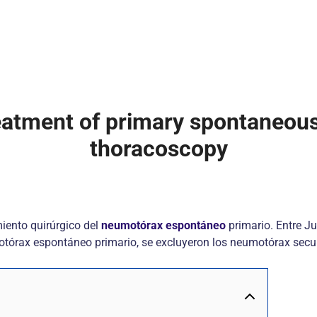
reatment of primary spontaneou
thoracoscopy
amiento quirúrgico del
neumotórax espontáneo
primario. Entre J
tórax espontáneo primario, se excluyeron los neumotórax secu