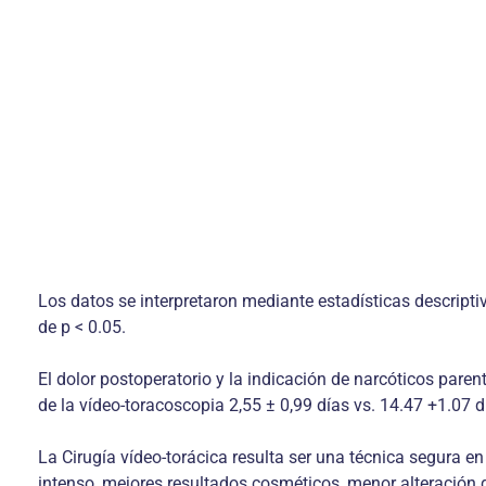
Los datos se interpretaron mediante estadísticas descripti
de p < 0.05.
El dolor postoperatorio y la indicación de narcóticos paren
de la vídeo-toracoscopia 2,55 ± 0,99 días vs. 14.47 +1.07 
La Cirugía vídeo-torácica resulta ser una técnica segura e
intenso, mejores resultados cosméticos, menor alteración d