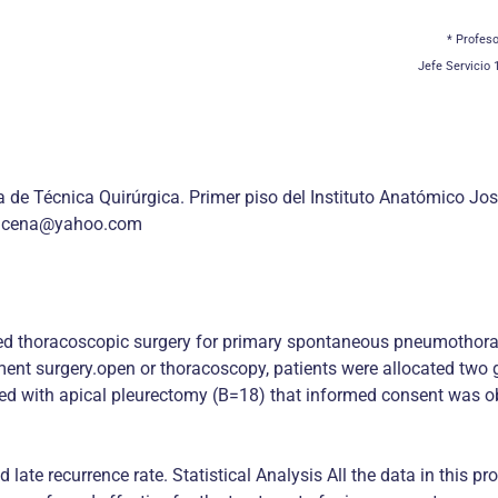
* Profeso
Jefe Servicio 
e Técnica Quirúrgica. Primer piso del Instituto Anatómico José
e-lucena@yahoo.com
isted thoracoscopic surgery for primary spontaneous pneumotho
nt surgery.open or thoracoscopy, patients were allocated two 
ed with apical pleurectomy (B=18) that informed consent was ob
 late recurrence rate. Statistical Analysis All the data in this 