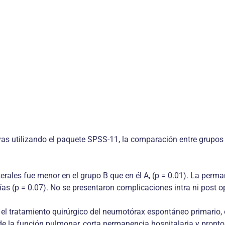
vas utilizando el paquete SPSS-11, la comparación entre grupos 
terales fue menor en el grupo B que en él A, (p = 0.01). La perm
días (p = 0.07). No se presentaron complicaciones intra ni post 
n el tratamiento quirúrgico del neumotórax espontáneo primario,
e la función pulmonar, corta permanencia hospitalaria y pronto 