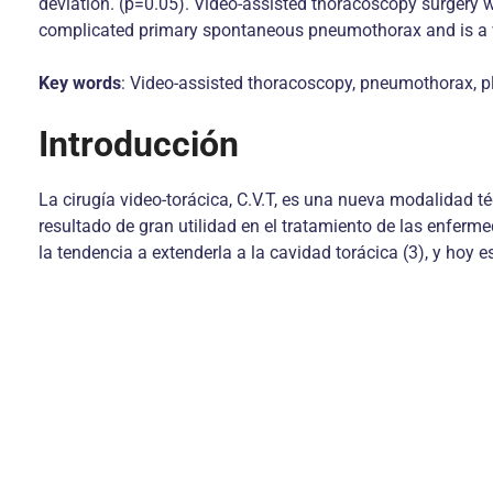
deviation. (p=0.05). Video-assisted thoracoscopy surgery w
complicated primary spontaneous pneumothorax and is a v
Key words
: Video-assisted thoracoscopy, pneumothorax, pl
Introducción
La cirugía video-torácica, C.V.T, es una nueva modalidad t
resultado de gran utilidad en el tratamiento de las enfermed
la tendencia a extenderla a la cavidad torácica (3), y hoy e