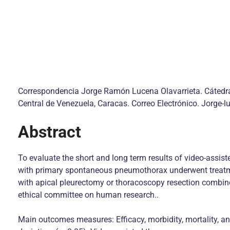
Correspondencia Jorge Ramón Lucena Olavarrieta. Cátedra d
Central de Venezuela, Caracas. Correo Electrónico. Jorg
Abstract
To evaluate the short and long term results of video-ass
with primary spontaneous pneumothorax underwent treatme
with apical pleurectomy or thoracoscopy resection combin
ethical committee on human research..
Main outcomes measures: Efficacy, morbidity, mortality, and