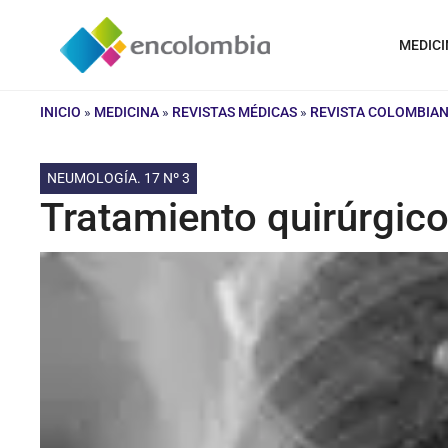
Saltar
al
MEDICI
contenido
INICIO
»
MEDICINA
»
REVISTAS MÉDICAS
»
REVISTA COLOMBIA
NEUMOLOGÍA. 17 Nº 3
Tratamiento quirúrgic