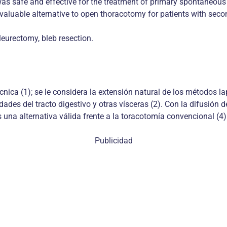
as safe and effective for the treatment of primary spontaneous 
aluable alternative to open thoracotomy for patients with sec
eurectomy, bleb resection.
écnica (1); se le considera la extensión natural de los métodos 
ades del tracto digestivo y otras vísceras (2). Con la difusión d
s una alternativa válida frente a la toracotomía convencional (4)
Publicidad