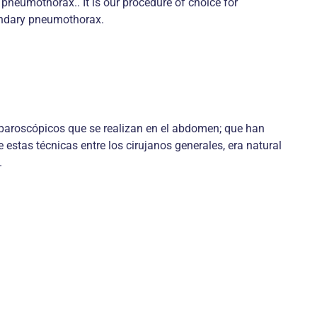
pneumothorax.. It is our procedure of choice for
ondary pneumothorax.
laparoscópicos que se realizan en el abdomen; que han
e estas técnicas entre los cirujanos generales, era natural
.