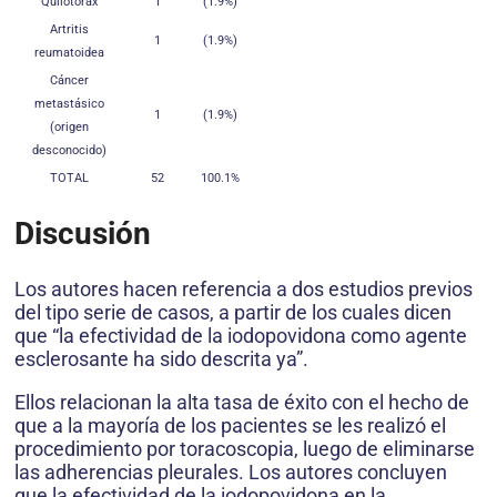
Quilotórax
1
(1.9%)
Artritis
1
(1.9%)
reumatoidea
Cáncer
metastásico
1
(1.9%)
(origen
desconocido)
TOTAL
52
100.1%
Discusión
Los autores hacen referencia a dos estudios previos
del tipo serie de casos, a partir de los cuales dicen
que “la efectividad de la iodopovidona como agente
esclerosante ha sido descrita ya”.
Ellos relacionan la alta tasa de éxito con el hecho de
que a la mayoría de los pacientes se les realizó el
procedimiento por toracoscopia, luego de eliminarse
las adherencias pleurales. Los autores concluyen
que la efectividad de la iodopovidona en la