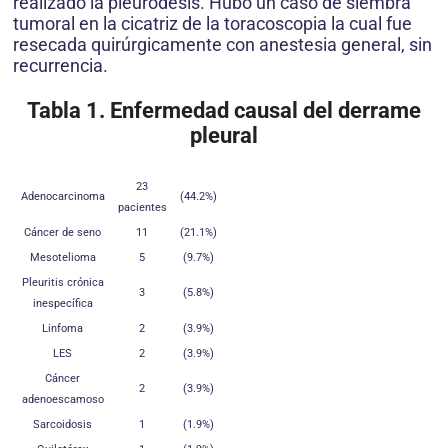
realizado la pleurodesis. Hubo un caso de siembra
tumoral en la cicatriz de la toracoscopia la cual fue
resecada quirúrgicamente con anestesia general, sin
recurrencia.
Tabla 1. Enfermedad causal del derrame
pleural
23
Adenocarcinoma
(44.2%)
pacientes
Cáncer de seno
11
(21.1%)
Mesotelioma
5
(9.7%)
Pleuritis crónica
3
(5.8%)
inespecífica
Linfoma
2
(3.9%)
LES
2
(3.9%)
Cáncer
2
(3.9%)
adenoescamoso
Sarcoidosis
1
(1.9%)