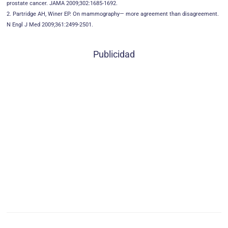
prostate cancer. JAMA 2009;302:1685-1692.
2. Partridge AH, Winer EP. On mammography— more agreement than disagreement.
N Engl J Med 2009;361:2499-2501.
Publicidad