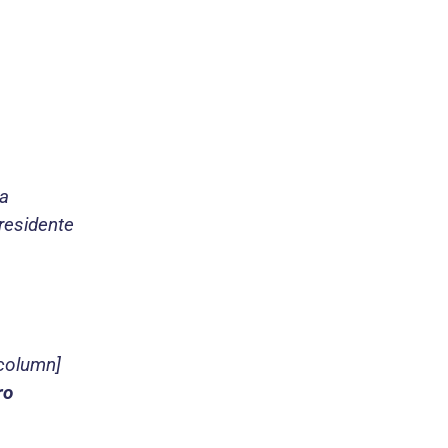
ta
residente
column]
ro