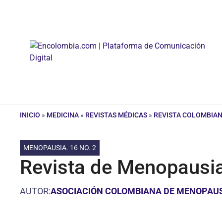
Saltar
al
contenido
INICIO
»
MEDICINA
»
REVISTAS MÉDICAS
»
REVISTA COLOMBIAN
MENOPAUSIA. 16 NO. 2
Revista de Menopausia
AUTOR:
ASOCIACIÓN COLOMBIANA DE MENOPAU