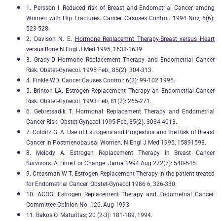
1. Persson I. Reduced risk of Breast and Endometrial Cancer among
Women with Hip Fractures. Cancer Casuses Control. 1994 Nov, 5(6):
523-528.
2. Davison N. E.
Hormone Replacemnt Therapy-Breast versus Heart
versus Bone
N Engl J Med 1995, 1638-1639.
3. Grady-D Hormone Replacement Therapy and Endometrial Cancer
Risk. Obstet-Gynecol. 1995 Feb., 85(2): 304-313.
4. Finkle WD. Cancer Causes Control: 6(2): 99-102 1995.
5. Brinton LA. Estrogen Replacement Therapy an Endometrial Cancer
Risk. Obstet-Gynecol. 1993 Feb, 81(2): 265-271.
6. Gebretsadik T. Hormonal Replacement Therapy and Endometrial
Cancer Risk. Obstet-Gynecol 1995 Feb, 85(2): 3034-4013.
7. Colditz G. A. Use of Estrogens and Progestins and the Risk of Breast
Cancer in Postmenopausal Women. N Engl J Med 1995, 15891593.
8. Melody A. Estrogen Replacement Therapy in Breast Cancer
Survivors. A Time For Change. Jama 1994 Aug 272(7): 540-545.
9. Creasman W T. Estrogen Replacement Therapy in the patient treated
for Endometrial Cancer. Obstet-Gynecol 1986 6, 326-330.
10. ACOG: Estrogen Replacement Therapy and Endometrial Cancer.
Committee Opinion No. 126, Aug 1993.
11. Bakos O. Maturitas; 20 (2-3): 181-189, 1994.