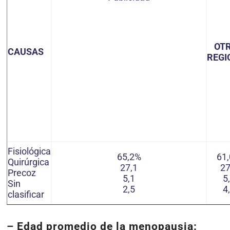
OT
CAUSAS
REGI
Fisiológica
65,2%
61
Quirúrgica
27,1
27
Precoz
5,1
5
Sin
2,5
4
clasificar
–
Edad promedio de la menopausia
: