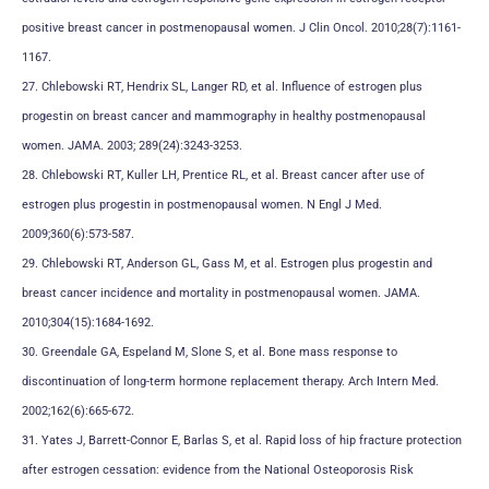
positive breast cancer in postmenopausal women. J Clin Oncol. 2010;28(7):1161-
1167.
27. Chlebowski RT, Hendrix SL, Langer RD, et al. Influence of estrogen plus
progestin on breast cancer and mammography in healthy postmenopausal
women. JAMA. 2003; 289(24):3243-3253.
28. Chlebowski RT, Kuller LH, Prentice RL, et al. Breast cancer after use of
estrogen plus progestin in postmenopausal women. N Engl J Med.
2009;360(6):573-587.
29. Chlebowski RT, Anderson GL, Gass M, et al. Estrogen plus progestin and
breast cancer incidence and mortality in postmenopausal women. JAMA.
2010;304(15):1684-1692.
30. Greendale GA, Espeland M, Slone S, et al. Bone mass response to
discontinuation of long-term hormone replacement therapy. Arch Intern Med.
2002;162(6):665-672.
31. Yates J, Barrett-Connor E, Barlas S, et al. Rapid loss of hip fracture protection
after estrogen cessation: evidence from the National Osteoporosis Risk