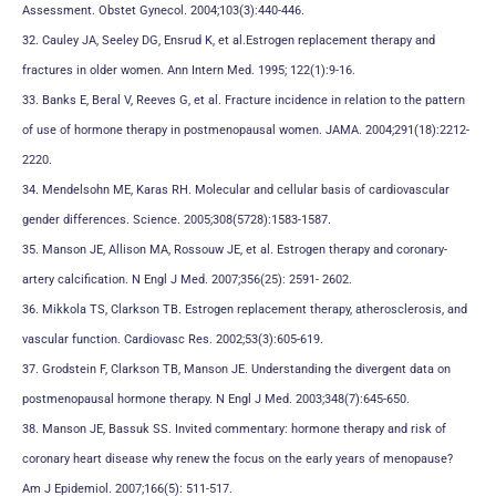
Assessment. Obstet Gynecol. 2004;103(3):440-446.
32. Cauley JA, Seeley DG, Ensrud K, et al.Estrogen replacement therapy and
fractures in older women. Ann Intern Med. 1995; 122(1):9-16.
33. Banks E, Beral V, Reeves G, et al. Fracture incidence in relation to the pattern
of use of hormone therapy in postmenopausal women. JAMA. 2004;291(18):2212-
2220.
34. Mendelsohn ME, Karas RH. Molecular and cellular basis of cardiovascular
gender differences. Science. 2005;308(5728):1583-1587.
35. Manson JE, Allison MA, Rossouw JE, et al. Estrogen therapy and coronary-
artery calcification. N Engl J Med. 2007;356(25): 2591- 2602.
36. Mikkola TS, Clarkson TB. Estrogen replacement therapy, atherosclerosis, and
vascular function. Cardiovasc Res. 2002;53(3):605-619.
37. Grodstein F, Clarkson TB, Manson JE. Understanding the divergent data on
postmenopausal hormone therapy. N Engl J Med. 2003;348(7):645-650.
38. Manson JE, Bassuk SS. Invited commentary: hormone therapy and risk of
coronary heart disease why renew the focus on the early years of menopause?
Am J Epidemiol. 2007;166(5): 511-517.