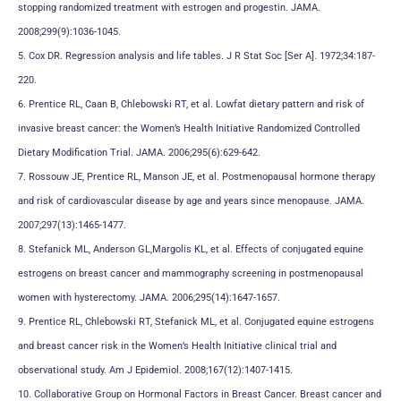
stopping randomized treatment with estrogen and progestin. JAMA.
2008;299(9):1036-1045.
5. Cox DR. Regression analysis and life tables. J R Stat Soc [Ser A]. 1972;34:187-
220.
6. Prentice RL, Caan B, Chlebowski RT, et al. Lowfat dietary pattern and risk of
invasive breast cancer: the Women’s Health Initiative Randomized Controlled
Dietary Modification Trial. JAMA. 2006;295(6):629-642.
7. Rossouw JE, Prentice RL, Manson JE, et al. Postmenopausal hormone therapy
and risk of cardiovascular disease by age and years since menopause. JAMA.
2007;297(13):1465-1477.
8. Stefanick ML, Anderson GL,Margolis KL, et al. Effects of conjugated equine
estrogens on breast cancer and mammography screening in postmenopausal
women with hysterectomy. JAMA. 2006;295(14):1647-1657.
9. Prentice RL, Chlebowski RT, Stefanick ML, et al. Conjugated equine estrogens
and breast cancer risk in the Women’s Health Initiative clinical trial and
observational study. Am J Epidemiol. 2008;167(12):1407-1415.
10. Collaborative Group on Hormonal Factors in Breast Cancer. Breast cancer and