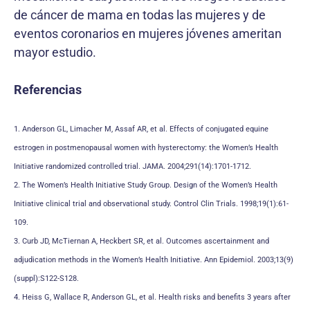
de cáncer de mama en todas las mujeres y de
eventos coronarios en mujeres jóvenes ameritan
mayor estudio.
Referencias
1. Anderson GL, Limacher M, Assaf AR, et al. Effects of conjugated equine
estrogen in postmenopausal women with hysterectomy: the Women’s Health
Initiative randomized controlled trial. JAMA. 2004;291(14):1701-1712.
2. The Women’s Health Initiative Study Group. Design of the Women’s Health
Initiative clinical trial and observational study. Control Clin Trials. 1998;19(1):61-
109.
3. Curb JD, McTiernan A, Heckbert SR, et al. Outcomes ascertainment and
adjudication methods in the Women’s Health Initiative. Ann Epidemiol. 2003;13(9)
(suppl):S122-S128.
4. Heiss G, Wallace R, Anderson GL, et al. Health risks and benefits 3 years after