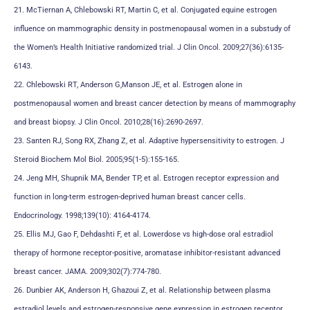
21. McTiernan A, Chlebowski RT, Martin C, et al. Conjugated equine estrogen
influence on mammographic density in postmenopausal women in a substudy of
the Women’s Health Initiative randomized trial. J Clin Oncol. 2009;27(36):6135-
6143.
22. Chlebowski RT, Anderson G,Manson JE, et al. Estrogen alone in
postmenopausal women and breast cancer detection by means of mammography
and breast biopsy. J Clin Oncol. 2010;28(16):2690-2697.
23. Santen RJ, Song RX, Zhang Z, et al. Adaptive hypersensitivity to estrogen. J
Steroid Biochem Mol Biol. 2005;95(1-5):155-165.
24. Jeng MH, Shupnik MA, Bender TP, et al. Estrogen receptor expression and
function in long-term estrogen-deprived human breast cancer cells.
Endocrinology. 1998;139(10): 4164-4174.
25. Ellis MJ, Gao F, Dehdashti F, et al. Lowerdose vs high-dose oral estradiol
therapy of hormone receptor-positive, aromatase inhibitor-resistant advanced
breast cancer. JAMA. 2009;302(7):774-780.
26. Dunbier AK, Anderson H, Ghazoui Z, et al. Relationship between plasma
estradiol levels and estrogen-responsive gene expression in estrogen receptor