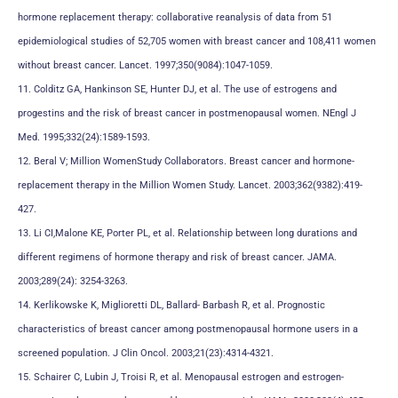
hormone replacement therapy: collaborative reanalysis of data from 51
epidemiological studies of 52,705 women with breast cancer and 108,411 women
without breast cancer. Lancet. 1997;350(9084):1047-1059.
11. Colditz GA, Hankinson SE, Hunter DJ, et al. The use of estrogens and
progestins and the risk of breast cancer in postmenopausal women. NEngl J
Med. 1995;332(24):1589-1593.
12. Beral V; Million WomenStudy Collaborators. Breast cancer and hormone-
replacement therapy in the Million Women Study. Lancet. 2003;362(9382):419-
427.
13. Li CI,Malone KE, Porter PL, et al. Relationship between long durations and
different regimens of hormone therapy and risk of breast cancer. JAMA.
2003;289(24): 3254-3263.
14. Kerlikowske K, Miglioretti DL, Ballard- Barbash R, et al. Prognostic
characteristics of breast cancer among postmenopausal hormone users in a
screened population. J Clin Oncol. 2003;21(23):4314-4321.
15. Schairer C, Lubin J, Troisi R, et al. Menopausal estrogen and estrogen-