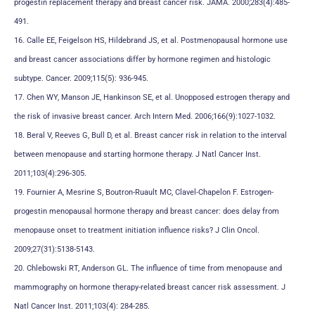
progestin replacement therapy and breast cancer risk. JAMA. 2000;283(4):485-
491.
16. Calle EE, Feigelson HS, Hildebrand JS, et al. Postmenopausal hormone use
and breast cancer associations differ by hormone regimen and histologic
subtype. Cancer. 2009;115(5): 936-945.
17. Chen WY, Manson JE, Hankinson SE, et al. Unopposed estrogen therapy and
the risk of invasive breast cancer. Arch Intern Med. 2006;166(9):1027-1032.
18. Beral V, Reeves G, Bull D, et al. Breast cancer risk in relation to the interval
between menopause and starting hormone therapy. J Natl Cancer Inst.
2011;103(4):296-305.
19. Fournier A, Mesrine S, Boutron-Ruault MC, Clavel-Chapelon F. Estrogen-
progestin menopausal hormone therapy and breast cancer: does delay from
menopause onset to treatment initiation influence risks? J Clin Oncol.
2009;27(31):5138-5143.
20. Chlebowski RT, Anderson GL. The influence of time from menopause and
mammography on hormone therapy-related breast cancer risk assessment. J
Natl Cancer Inst. 2011;103(4): 284-285.