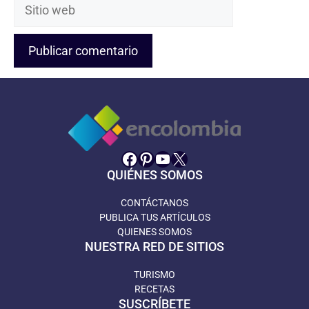
Sitio
web
Facebook
Pinterest
YouTube
X
QUIÉNES SOMOS
CONTÁCTANOS
PUBLICA TUS ARTÍCULOS
QUIENES SOMOS
NUESTRA RED DE SITIOS
TURISMO
RECETAS
SUSCRÍBETE