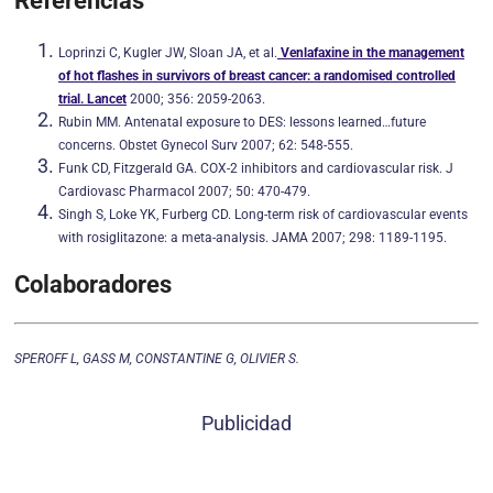
Referencias
Loprinzi C, Kugler JW, Sloan JA, et al.
Venlafaxine in the management
of hot flashes in survivors of breast cancer: a randomised controlled
trial. Lancet
2000; 356: 2059-2063.
Rubin MM. Antenatal exposure to DES: lessons learned…future
concerns. Obstet Gynecol Surv 2007; 62: 548-555.
Funk CD, Fitzgerald GA. COX-2 inhibitors and cardiovascular risk. J
Cardiovasc Pharmacol 2007; 50: 470-479.
Singh S, Loke YK, Furberg CD. Long-term risk of cardiovascular events
with rosiglitazone: a meta-analysis. JAMA 2007; 298: 1189-1195.
Colaboradores
SPEROFF L, GASS M, CONSTANTINE G, OLIVIER S.
Publicidad