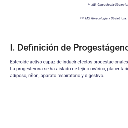
** MD. Ginecología-Obstetric
*** MD. Ginecología y Obstetricia
I. Definición de Progestágen
Esteroide activo capaz de inducir efectos progestacionale
La progesterona se ha aislado de tejido ovárico, placentar
adiposo, riñón, aparato respiratorio y digestivo.