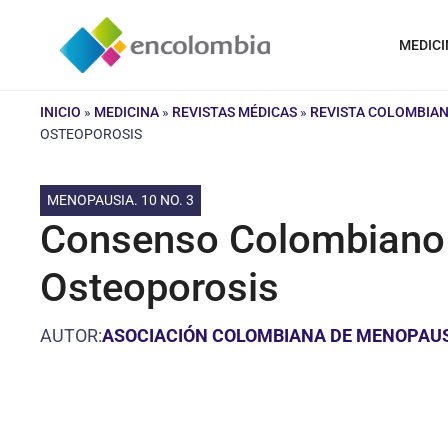
Saltar
al
MEDICI
contenido
INICIO
»
MEDICINA
»
REVISTAS MÉDICAS
»
REVISTA COLOMBIAN
OSTEOPOROSIS
MENOPAUSIA. 10 NO. 3
Consenso Colombiano d
Osteoporosis
AUTOR:
ASOCIACIÓN COLOMBIANA DE MENOPAU