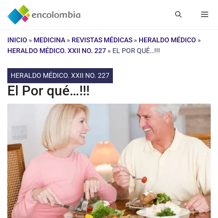
Saltar
Me
al
contenido
INICIO
»
MEDICINA
»
REVISTAS MÉDICAS
»
HERALDO MÉDICO
»
HERALDO MÉDICO. XXII NO. 227
»
EL POR QUÉ…!!!
HERALDO MÉDICO. XXII NO. 227
El Por qué…!!!