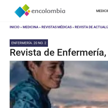
Saltar
al
MEDICI
contenido
INICIO
»
MEDICINA
»
REVISTAS MÉDICAS
»
REVISTA DE ACTUAL
ENFERMERÍA. 20 NO. 2
Revista de Enfermería