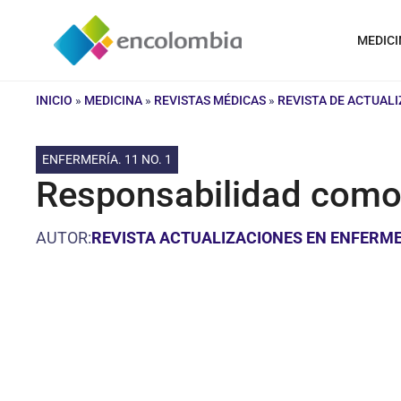
Saltar
al
MEDICI
contenido
INICIO
»
MEDICINA
»
REVISTAS MÉDICAS
»
REVISTA DE ACTUAL
ENFERMERÍA. 11 NO. 1
Responsabilidad como 
AUTOR:
REVISTA ACTUALIZACIONES EN ENFERME