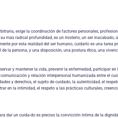
rbitraria, exige la coordinación de factores personales, profesion
 más radical profundidad, es un misterio, un ser inacabado, único
samente por esta realidad del ser humano, cuidarlo es una tarea 
tual de la persona, y una disposición, una postura ética, una viv
ervar y mantener la vida, prevenir la enfermedad, participar en 
 la comunicación y relación interpersonal humanizada entre el cu
dades y derechos, el sujeto de cuidado, la autenticidad, el respeto
r en la intimidad, el respeto a las prácticas culturales, creenci
ra dar un cuida-do es preciso la convicción íntima de la dignid