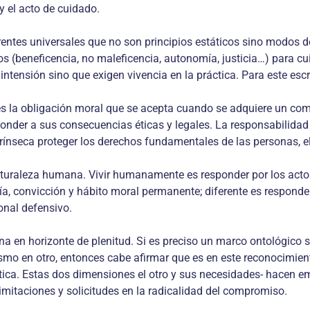
y el acto de cuidado.
erentes universales que no son principios estáticos sino modos d
ios (beneficencia, no maleficencia, autonomía, justicia…) para c
ensión sino que exigen vivencia en la práctica. Para este escrito
es la obligación moral que se acepta cuando se adquiere un comp
nder a sus consecuencias éticas y legales. La responsabilidad l
ínseca proteger los derechos fundamentales de las personas, el p
aturaleza humana. Vivir humanamente es responder por los actos
a, convicción y hábito moral permanente; diferente es responder
ional defensivo.
a en horizonte de plenitud. Si es preciso un marco ontológico s
smo en otro, entonces cabe afirmar que es en este reconocimient
ética. Estas dos dimensiones el otro y sus necesidades- hacen eme
imitaciones y solicitudes en la radicalidad del compromiso.