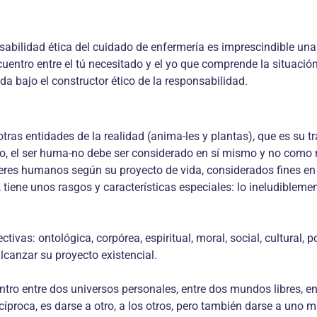
nsabilidad ética del cuidado de enfermería es imprescindible un
cuentro entre el tú necesitado y el yo que comprende la situación 
da bajo el constructor ético de la responsabilidad.
otras entidades de la realidad (anima-les y plantas), que es su tr
o, el ser huma-no debe ser considerado en sí mismo y no como me
seres humanos según su proyecto de vida, considerados fines en 
, tiene unos rasgos y características especiales: lo ineludibleme
tivas: ontológica, corpórea, espiritual, moral, social, cultural, 
alcanzar su proyecto existencial.
tro entre dos universos personales, entre dos mundos libres, ent
recíproca, es darse a otro, a los otros, pero también darse a uno