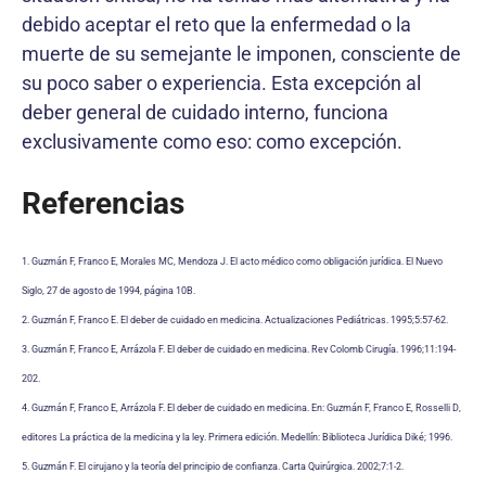
debido aceptar el reto que la enfermedad o la
muerte de su semejante le imponen, consciente de
su poco saber o experiencia. Esta excepción al
deber general de cuidado interno, funciona
exclusivamente como eso: como excepción.
Referencias
1. Guzmán F, Franco E, Morales MC, Mendoza J. El acto médico como obligación jurídica. El Nuevo
Siglo, 27 de agosto de 1994, página 10B.
2. Guzmán F, Franco E. El deber de cuidado en medicina. Actua­lizaciones Pediátricas. 1995;5:57-62.
3. Guzmán F, Franco E, Arrázola F. El deber de cuidado en me­dicina. Rev Colomb Cirugía. 1996;11:194-
202.
4. Guzmán F, Franco E, Arrázola F. El deber de cuidado en medi­cina. En: Guzmán F, Franco E, Rosselli D,
editores La práctica de la medicina y la ley. Primera edición. Medellín: Biblioteca Jurídica Diké; 1996.
5. Guzmán F. El cirujano y la teoría del principio de confianza. Carta Quirúrgica. 2002;7:1-2.