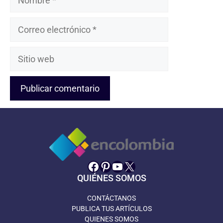
Correo
electrónico
Sitio
web
Facebook
Pinterest
YouTube
X
QUIÉNES SOMOS
CONTÁCTANOS
PUBLICA TUS ARTÍCULOS
QUIENES SOMOS