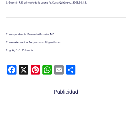
6. Guzmán F. El principio de la buena fe. Carta Quirúrgica. 2003;36:1-2.
Correspondencia: Fernando Guzmán, MD
Correo electrónico: Ferguzmancol@gmail.com
Bogotá, D. C., Colombia.
F
X
Pi
W
E
C
a
nt
h
m
o
c
er
at
ai
m
Publicidad
e
e
s
l
p
b
st
A
ar
o
p
tir
o
p