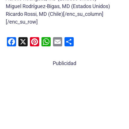
Miguel Rodríguez-Bigas, MD (Estados Unidos)
Ricardo Rossi, MD (Chile)[/enc_su_column]
[/enc_su_row]
F
X
Pi
W
E
C
a
nt
h
m
o
c
er
at
ai
m
Publicidad
e
e
s
l
p
b
st
A
ar
o
p
tir
o
p
k