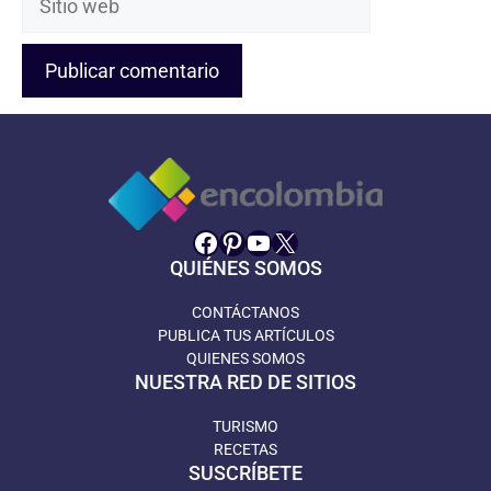
web
Facebook
Pinterest
YouTube
X
QUIÉNES SOMOS
CONTÁCTANOS
PUBLICA TUS ARTÍCULOS
QUIENES SOMOS
NUESTRA RED DE SITIOS
TURISMO
RECETAS
SUSCRÍBETE