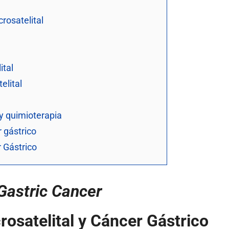
rosatelital
ital
elital
 y quimioterapia
r gástrico
r Gástrico
 Gastric Cancer
osatelital y Cáncer Gástrico