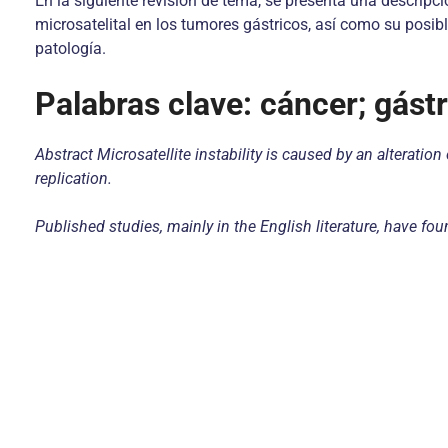
En la siguiente revisión de tema, se presenta una descripc
microsatelital en los tumores gástricos, así como su posib
patología.
Palabras clave: cáncer; gástr
Abstract Microsatellite instability is caused by an alterati
replication.
Published studies, mainly in the English literature, have fou