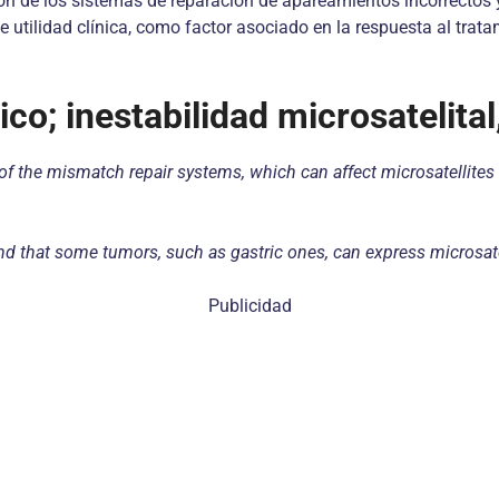
ión de los sistemas de reparación de apareamientos incorrectos y
le utilidad clínica, como factor asociado en la respuesta al tra
ico; inestabilidad microsatelita
on of the mismatch repair systems, which can affect microsatellite
nd that some tumors, such as gastric ones, can express microsatell
Publicidad