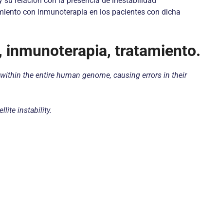
 su relación con la presencia de inestabilidad
tamiento con inmunoterapia en los pacientes con dicha
l, inmunoterapia, tratamiento.
s within the entire human genome, causing errors in their
ite instability.