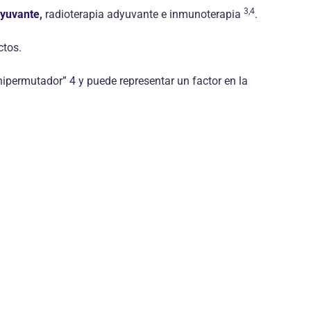
3,4
dyuvante
,
radioterapia adyuvante e inmunoterapia
.
ctos.
ipermutador” 4 y puede representar un factor en la