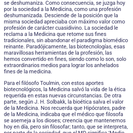
se deshumaniza. Como consecuencia, se juzga hoy
por la sociedad a la Medicina, como una profesión
deshuma­nizada. Desciende de la posición que la
misma sociedad apreciaba con máximo valor como
profesión de carácter cuasidivino. La sociedad le
reclama a la Medicina que retome sus fines
tradicionales, sin abandonar el paradigma biomédico
reinante. Paradójicamente, las biotecnolo­gías, esas
maravillosas herramientas de la profesión, las
hemos convertido en fines, siendo como lo son, solo
extraordinarios medios para lograr los anhelados
fines de la medicina.
Para el filósofo Toulmin, con estos aportes
biotecnoló­gicos, la Medicina salvó la vida de la ética
requerida en estas nuevas circunstancias. De otra
parte, según J. H. Solbakk, la bioética salva el valor
de la Medicina. Nos recuerda que Hipócrates, padre
de la Medicina, indica­ba que el médico que filosofa
se asemeja a los dioses; creencia que mantenemos
hoy en día, pero sin filosofar; tanto, que se interpreta,
por parte de la sociedad, que el MD significa ‘Medio