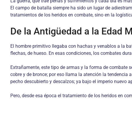
La guerra, que trae penas y sufrimientos y cada día es m
El campo de batalla siempre ha sido un lugar de adiestrami
tratamientos de los heridos en combate, sino en la logíst
De la Antigüedad a la Edad 
El hombre primitivo llegaba con hachas y venablos a la bat
flechas, de hueso. En esas condiciones, los combates dura
Extrañamente, este tipo de armas y la forma de combate s
cobre y de bronce; por eso llama la atención la tendencia 
pecho descubierto y descalzos; ya bajo el imperio nuevo ap
Pero, desde esa época el tratamiento de los heridos en c