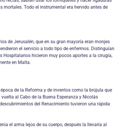
o rectas; sabían usar los torniquetes y hacer ligaduras
s mortales. Todo el instrumental era hervido antes de
arios de Jerusalén, que en su gran mayoría eran monjes
endieron el servicio a todo tipo de enfermos. Distinguían
s Hospitalarios hicieron muy pocos aportes a la cirugía,
mente en Malta.
la época de la Reforma y de inventos como la brújula que
a vuelta al Cabo de la Buena Esperanza y Nicolás
 y descubrimientos del Renacimiento tuvieron una rápida
nía el arma lejos de su cuerpo, después la llevaría al