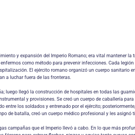
imiento y expansión del Imperio Romano; era vital mantener la t
os enfermos como método para prevenir infecciones. Cada legió
alización. El ejército romano organizó un cuerpo sanitario enc
n a luchar fuera de las fronteras.
; luego llegó la construcción de hospitales en todas las guarnic
strumental y provisiones. Se creó un cuerpo de caballería para 
 entre los soldados y entrenado por el ejército; posteriormente
po de batalla, creó un cuerpo médico profesional y les asignó tí
s campañas que el Imperio llevó a cabo. En lo que más profundi