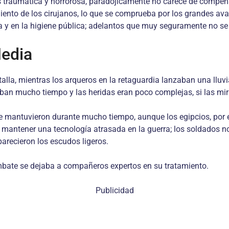
ás traumática y horrorosa, paradójicamente no carece de compen
ento de los cirujanos, lo que se comprueba por los grandes avan
ica y en la higiene pública; adelantos que muy seguramente no s
Media
alla, mientras los arqueros en la retaguardia lanzaban una lluvi
ban mucho tiempo y las heridas eran poco complejas, si las mir
e mantuvieron durante mucho tiempo, aunque los egipcios, por 
a mantener una tecnología atrasada en la guerra; los soldados n
arecieron los escudos ligeros.
ombate se dejaba a compañeros expertos en su tratamiento.
Publicidad