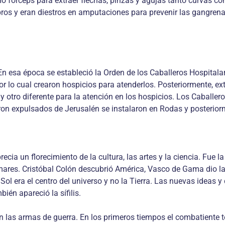
o fórceps para extraer flechas, pinzas y agujas tanto curvas com
bros y eran diestros en amputaciones para prevenir las gangrena
 En esa época se estableció la Orden de los Caballeros Hospital
r lo cual crearon hospicios para atenderlos. Posteriormente, ext
otro diferente para la atención en los hospicios. Los Caballero
ron expulsados de Jerusalén se instalaron en Rodas y posterior
cia un florecimiento de la cultura, las artes y la ciencia. Fue 
 mares. Cristóbal Colón descubrió América, Vasco de Gama dio l
 Sol era el centro del universo y no la Tierra. Las nuevas ideas
ién apareció la sífilis.
n las armas de guerra. En los primeros tiempos el combatiente te