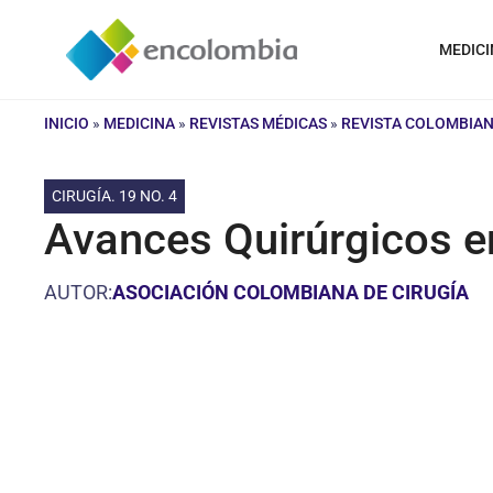
Saltar
al
MEDICI
contenido
INICIO
»
MEDICINA
»
REVISTAS MÉDICAS
»
REVISTA COLOMBIAN
CIRUGÍA. 19 NO. 4
Avances Quirúrgicos e
AUTOR:
ASOCIACIÓN COLOMBIANA DE CIRUGÍA