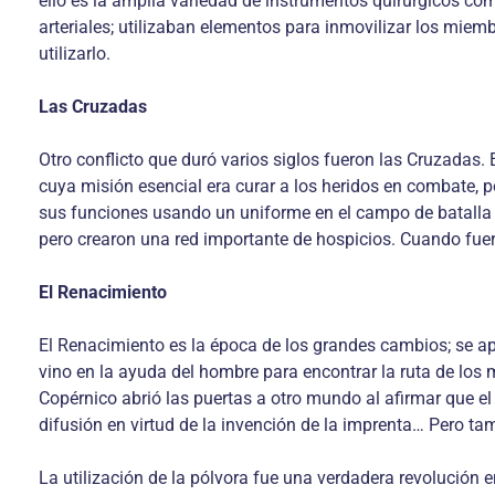
ello es la amplia variedad de instrumentos quirúrgicos com
arteriales; utilizaban elementos para inmovilizar los miem
utilizarlo.
Las Cruzadas
Otro conflicto que duró varios siglos fueron las Cruzadas.
cuya misión esencial era curar a los heridos en combate, po
sus funciones usando un uniforme en el campo de batalla y 
pero crearon una red importante de hospicios. Cuando fue
El Renacimiento
El Renacimiento es la época de los grandes cambios; se apre
vino en la ayuda del hombre para encontrar la ruta de los
Copérnico abrió las puertas a otro mundo al afirmar que el
difusión en virtud de la invención de la imprenta… Pero tamb
La utilización de la pólvora fue una verdadera revolución e