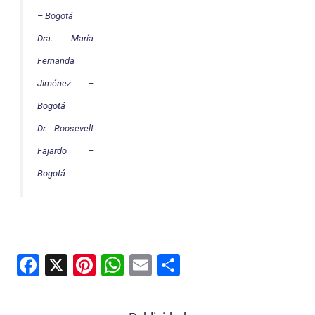
– Bogotá
Dra. María
Fernanda
Jiménez –
Bogotá
Dr. Roosevelt
Fajardo –
Bogotá
F
X
Pi
W
E
C
a
nt
h
m
o
c
er
at
ai
m