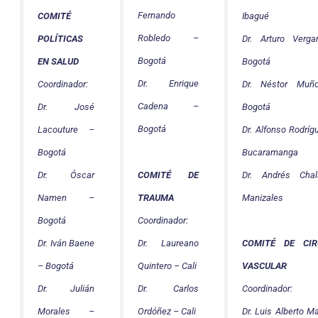
Fernando
COMITÉ
Ibagué
Robledo –
POLÍTICAS
Dr. Arturo Verg
Bogotá
EN SALUD
Bogotá
Dr. Enrique
Coordinador:
Dr. Néstor Muñ
Cadena –
Dr. José
Bogotá
Bogotá
Lacouture –
Dr. Alfonso Rodríg
Bogotá
Bucaramanga
Dr. Óscar
COMITÉ DE
Dr. Andrés Cha
Namen –
TRAUMA
Manizales
Bogotá
Coordinador:
Dr. Iván Baene
Dr. Laureano
COMITÉ DE CIR
– Bogotá
Quintero – Cali
VASCULAR
Dr. Julián
Dr. Carlos
Coordinador:
Morales –
Ordóñez – Cali
Dr. Luis Alberto Ma