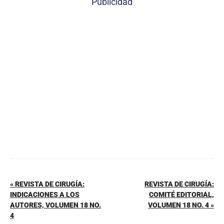
Publicidad
e
e
s
l
p
b
st
A
ar
o
p
tir
o
p
k
« REVISTA DE CIRUGÍA:
REVISTA DE CIRUGÍA:
INDICACIONES A LOS
COMITÉ EDITORIAL,
AUTORES, VOLUMEN 18 NO.
VOLUMEN 18 NO. 4 »
4