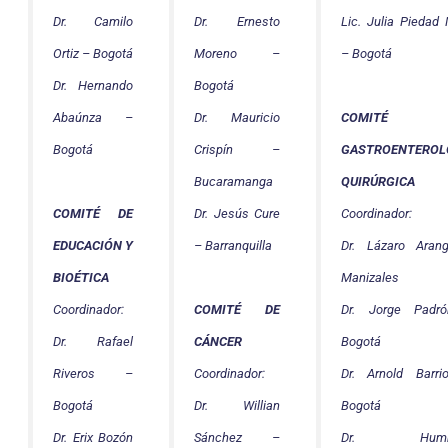
Dr. Camilo
Dr. Ernesto
Lic. Julia Piedad 
Ortiz – Bogotá
Moreno –
– Bogotá
Dr. Hernando
Bogotá
Abaúnza –
Dr. Mauricio
COMITÉ 
Bogotá
Crispín –
GASTROENTEROL
Bucaramanga
QUIRÚRGICA
Dr. Jesús Cure
COMITÉ DE
Coordinador:
– Barranquilla
EDUCACIÓN Y
Dr. Lázaro Aran
BIOÉTICA
Manizales
Coordinador:
COMITÉ DE
Dr. Jorge Padr
Dr. Rafael
CÁNCER
Bogotá
Riveros –
Coordinador:
Dr. Arnold Barr
Bogotá
Dr. Willian
Bogotá
Dr. Erix Bozón
Sánchez –
Dr. Humbe