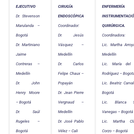
EJECUTIVO
CIRUGÍA
ENFERMERÍ
Dr. Stevenson
ENDOSCÓPICA
INSTRUMENTACI
Marulanda –
Coordinador:
QUIRÚRGICA.
Bogotá
Dr. Jesús
Coordinadora:
Dr. Martiniano
Vásquez –
Lic. Martha Arroy
Jaime
Medellín
Medellín
Contreras –
Dr. Carlos
Lic. María del 
Medellín
Felipe Chaux –
Rodríguez – Bogot
Dr. John
Popayán
Lic. Beatriz Carva
Henry Moore
Dr. Jean Pierre
Bogotá
– Bogotá
Vergnaud –
Lic. Blanca St
Dr. Saúl
Medellín
Vanegas – Bogotá
Rugeles –
Dr. José Pablo
Lic. Martha Cla
Bogotá
Vélez – Cali
Corzo – Bogotá