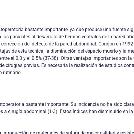
operatoria bastante importante, ya que produce una fuente signi
los pacientes al desarrollo de hernias ventrales de la pared abd
 la corrección del defecto de la pared abdominal. Condon en 1992
ntajas de esta técnica, la disminución del espacio muerto y la 
tre el 0.3 y el 0.5% (37-38). Otras ventajas importantes son la 
 cirugías previas. Es necesaria la realización de estudios cont
 rutinario.
operatoria bastante importante. Su incidencia no ha sido clar
s a cirugía abdominal (1-3). Estos índices han disminuido en la
 introducción de materiales de sutura de mejor calidad y resist