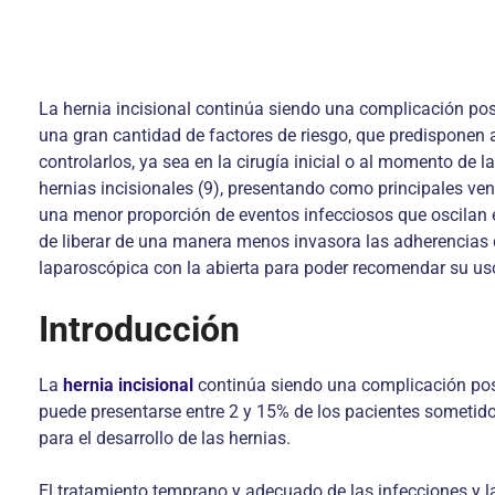
La hernia incisional continúa siendo una complicación post
una gran cantidad de factores de riesgo, que predisponen a 
controlarlos, ya sea en la cirugía inicial o al momento de
hernias incisionales (9), presentando como principales ve
una menor proporción de eventos infecciosos que oscilan en
de liberar de una manera menos invasora las adherencias de
laparoscópica con la abierta para poder recomendar su uso
Introducción
La
hernia incisional
continúa siendo una complicación post
puede presentarse entre 2 y 15% de los pacientes sometido
para el desarrollo de las hernias.
El tratamiento temprano y adecuado de las infecciones y la