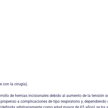
 con la cirugía).
rollo de hernias incisionales debido al aumento de la tensión so
propenso a complicaciones de tipo respiratorio y, dependiendo d
da (definida arbitrariamente como edad mayor de 65 años) se ha