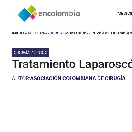
Saltar
al
MEDICI
contenido
INICIO
»
MEDICINA
»
REVISTAS MÉDICAS
»
REVISTA COLOMBIAN
CIRUGÍA. 15 NO. 3
Tratamiento Laparoscóp
AUTOR:
ASOCIACIÓN COLOMBIANA DE CIRUGÍA