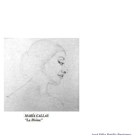
José Félix Patiño Restrepo