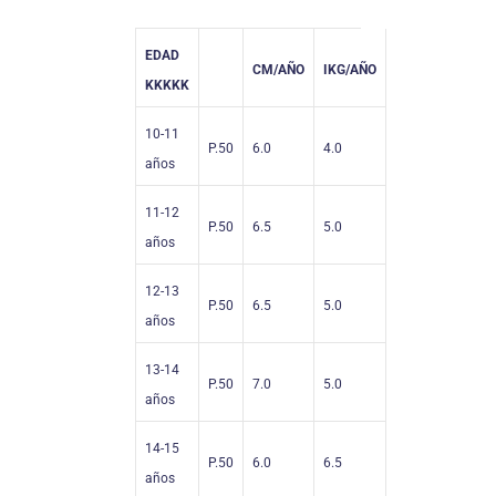
EDAD
CM/AÑO
IKG/AÑO
KKKKK
10-11
P.50
6.0
4.0
años
11-12
P.50
6.5
5.0
años
12-13
P.50
6.5
5.0
años
13-14
P.50
7.0
5.0
años
14-15
P.50
6.0
6.5
años