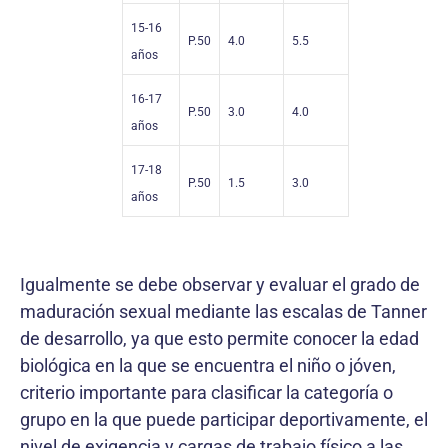
15-16
P.50
4.0
5.5
años
16-17
P.50
3.0
4.0
años
17-18
P.50
1.5
3.0
años
Igualmente se debe observar y evaluar el grado de
maduración sexual mediante las escalas de Tanner
de desarrollo, ya que esto permite conocer la edad
biológica en la que se encuentra el niño o jóven,
criterio importante para clasificar la categoría o
grupo en la que puede participar deportivamente, el
nivel de exigencia y cargas de trabajo físico a las