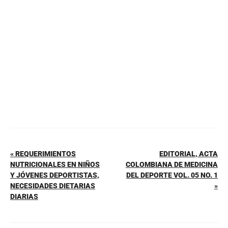
o
p
tir
o
p
k
« REQUERIMIENTOS
EDITORIAL, ACTA
NUTRICIONALES EN NIÑOS
COLOMBIANA DE MEDICINA
Y JÓVENES DEPORTISTAS,
DEL DEPORTE VOL. 05 NO. 1
NECESIDADES DIETARIAS
»
DIARIAS