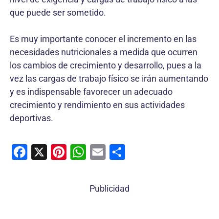
que puede ser sometido.
Es muy importante conocer el incremento en las
necesidades nutricionales a medida que ocurren
los cambios de crecimiento y desarrollo, pues a la
vez las cargas de trabajo físico se irán aumentando
y es indispensable favorecer un adecuado
crecimiento y rendimiento en sus actividades
deportivas.
F
X
Pi
W
E
C
a
nt
h
m
o
c
er
at
ai
m
Publicidad
e
e
s
l
p
b
st
A
ar