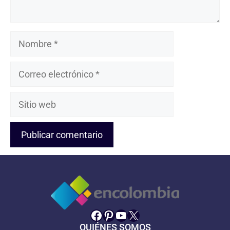
Nombre
Correo
electrónico
Sitio
web
Facebook
Pinterest
YouTube
X
QUIÉNES SOMOS