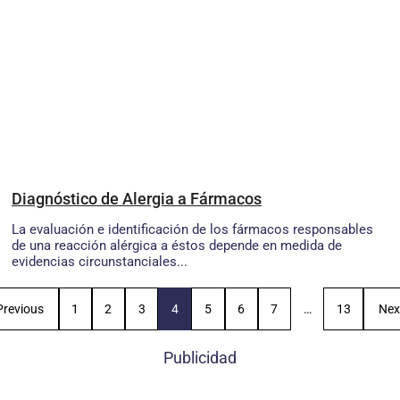
Diagnóstico de Alergia a Fármacos
La evaluación e identificación de los fármacos responsables
de una reacción alérgica a éstos depende en medida de
evidencias circunstanciales...
Previous
1
2
3
4
5
6
7
…
13
Nex
Publicidad