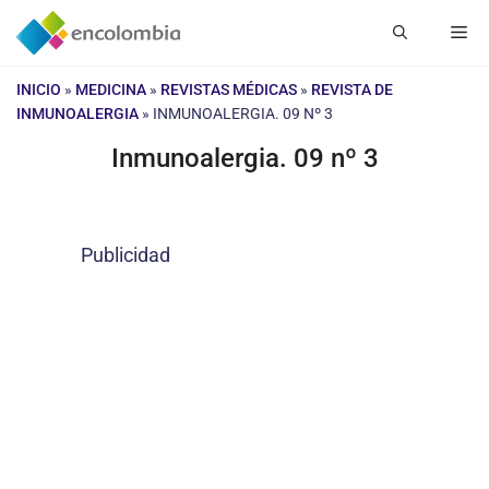
Saltar
Me
al
contenido
INICIO
»
MEDICINA
»
REVISTAS MÉDICAS
»
REVISTA DE
INMUNOALERGIA
»
INMUNOALERGIA. 09 Nº 3
Inmunoalergia. 09 nº 3
Publicidad