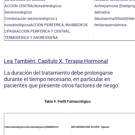
ACCION CENTRALNoradrenérgicos
Anfrerpamona (Dietilprop
Serotoninérgicos
Sertralina
Combinación serotoninérgicos y
SibutraminaOrlistatEfedr
noradrinérgicosACCION PERIFERICA, INHIBIDOR DE
fenilpropanolamina
LIPASAACCION PERIFERICA Y CENTRAL,
TERMOGENICA Y ANOREXÌGENA
Lea También: Capítulo X. Terapia Hormonal
La duración del tratamiento debe prolongarse
durante el tiempo necesario, en particular en
pacientes que presente otros factores de riesgo.
Tabla 9.
Perfil Farmacológico
Catecolaminèrgicos(Noradrenèrgicos)FARMACOS
MECANISMOSDE ACCIÒN¯ Ingesta