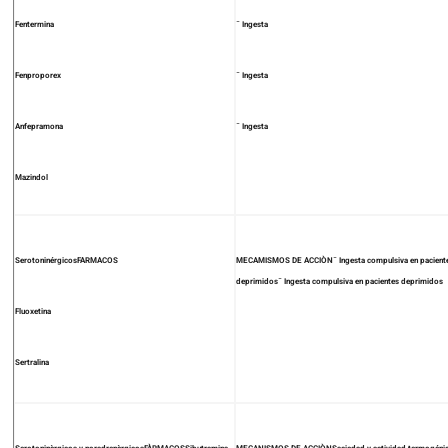
Fentermina
¯ Ingesta
Fenproporex
¯ Ingesta
Anfepramona
¯ Ingesta
Mazindol
SerotoninérgicosFARMACOS
MECAMISMOS DE ACCIÒN¯ Ingesta compulsiva en pacient
deprimidos¯ Ingesta compulsiva en pacientes deprimidos
Fluoxetina
Sertralina