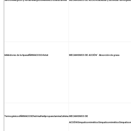
Serotoninèrgicos y noradrenèrgicosFÀRMACOSSibutramina
MECANISMOS DE ACCIÒNSaciedad y actividad termogéni
Inhibidores de la lipasaFÀRMACOSOrlistat
MECANISMOS DE ACCIÒN¯ Absorción de grasa
TermogènicosFÀRMACOSEfedrinaFenilpropanolaminaCafeína
MECANISMOS DE
ACCIÒNSimpaticomimèticoSimpaticomimèticoSimpatico