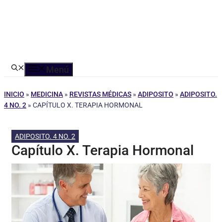
Menú
INICIO
»
MEDICINA
»
REVISTAS MÉDICAS
»
ADIPOSITO
»
ADIPOSITO.
4 NO. 2
»
CAPÍTULO X. TERAPIA HORMONAL
ADIPOSITO. 4 NO. 2
Capítulo X. Terapia Hormonal