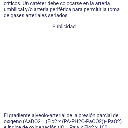
críticos. Un catéter debe colocarse en la arteria
umbilical y/o arteria periférica para permitir la toma
de gases arteriales seriados.
Publicidad
El gradiente alvéolo-arterial de la presión parcial de
oxígeno (AaDO2 = (Fio2 x (PA-PH2O-PaCO2))- PaO2)
e índice de oxigenación (IO = Paw x Fio2 x 100