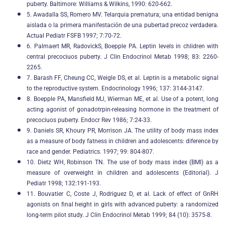
puberty. Baltimore: Williams & Wilkins, 1990: 620-662.
5. Awadalla SS, Romero MV. Telarquia prematura; una entidad benigna
aislada o la primera manifestación de una pubertad precoz verdadera.
Actual Pediatr FSFB 1997; 7:70-72.
6. Palmaert MR, RadovickS, Boepple PA. Leptin levels in chlidren with
central precociuos puberty. J Clin Endocrinol Metab 1998; 83: 2260-
2265.
7. Barash FF, Cheung CC, Weigle DS, et al. Leptin is a metabolic signal
to the reproductive system. Endocrinology 1996; 137: 3144-3147.
8. Boepple PA, Mansfield MJ, Wierman ME, et al. Use of a potent, long
acting agonist of gonadotrpin-releasing hormone in the treatment of
precociuos puberty. Endocr Rev 1986; 7:24-33.
9. Daniels SR, Khoury PR, Morrison JA. The utility of body mass index
as a measure of body fatness in children and adolescents: diference by
race and gender. Pediatrics. 1997; 99: 804-807.
10. Dietz WH, Robinson TN. The use of body mass index (BMI) as a
measure of overweight in children and adolescents (Editorial). J
Pediatr 1998; 132:191-193.
11. Bouvatier C, Coste J, Rodriguez D, et al. Lack of effect of GnRH
agonists on final height in girls with advanced puberty: a randomized
long-term pilot study. J Clin Endocrinol Metab 1999; 84 (10): 3575-8.