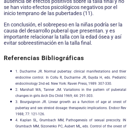
ausencia de efectos positivos sobre la talla final y no
se han visto efectos psicológicos negativos por el
inicio temprano de las pubertades (11).
En conclusión, el sobrepeso en la niñas podría ser la
causa del desarrollo puberal que presentan. y es
importante relacionar la talla con la edad ósea y así
evitar sobreestimación en la talla final.
Referencias Bibliográficas
1. Ducharme JR. Normal pubertay: clinical manifestations and thier
endocrine control. In Collu R, Ducharme JR, Guyda H, eds. Pediatric
endocrinology 2nd ed. New York: Raven Press, 1989: 307-330.
2. Marshall WA, Tanner JM. Variations in the pattern of puberatal
changes in girls Arch Dis Child 1969; 44: 291-303.
3. Bourguignon JR. Linear growth as a function of age at onest of
pubertay and sex streiod dosage: therapeutic implications. Endocr Rev
1988; 77: 121-126.
4. Kaplan SL, Grumbach MM, Pathogenesis of sexual precocity. IN
Grumbach MM, Sizonenko PC, Aubert ML, eds. Control of the onest of