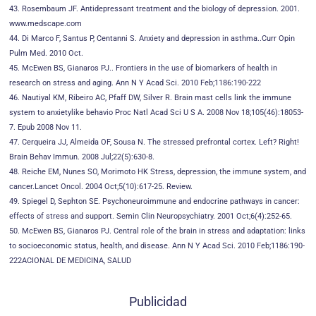
43. Rosembaum JF. Antidepressant treatment and the biology of depression. 2001.
www.medscape.com
44. Di Marco F, Santus P, Centanni S. Anxiety and depression in asthma..Curr Opin
Pulm Med. 2010 Oct.
45. McEwen BS, Gianaros PJ.. Frontiers in the use of biomarkers of health in
research on stress and aging. Ann N Y Acad Sci. 2010 Feb;1186:190-222
46. Nautiyal KM, Ribeiro AC, Pfaff DW, Silver R. Brain mast cells link the immune
system to anxietylike behavio Proc Natl Acad Sci U S A. 2008 Nov 18;105(46):18053-
7. Epub 2008 Nov 11.
47. Cerqueira JJ, Almeida OF, Sousa N. The stressed prefrontal cortex. Left? Right!
Brain Behav Immun. 2008 Jul;22(5):630-8.
48. Reiche EM, Nunes SO, Morimoto HK Stress, depression, the immune system, and
cancer.Lancet Oncol. 2004 Oct;5(10):617-25. Review.
49. Spiegel D, Sephton SE. Psychoneuroimmune and endocrine pathways in cancer:
effects of stress and support. Semin Clin Neuropsychiatry. 2001 Oct;6(4):252-65.
50. McEwen BS, Gianaros PJ. Central role of the brain in stress and adaptation: links
to socioeconomic status, health, and disease. Ann N Y Acad Sci. 2010 Feb;1186:190-
222ACIONAL DE MEDICINA, SALUD
Publicidad