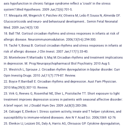
axis hypofunction in chronic fatigue syndrome reflect a ‘crash’ in the stress
system?.Med Hypotheses. 2009 Jun;72(6):701-5.
17. Mesquita AR, Wegerich Y, Patchev AV, Oliveira M, Leão P, Sousa N, Almeida OF.
Glucocorticoids and neuro- and behavioural development.. Semin Fetal Neonatal
Med. 2009 Jun;14(3):130
18. Ball TM. Cortisol circadian rhythms and stress responses in infants at risk of
allergic disease. Neuroimmunomodulation. 2006;13(5-6):294-300.
19. Taché Y, Bonaz B. Cortisol circadian rhythms and stress responses in infants at
risk of allergic disease J Clin Invest. 2007 Jan;117(1):33-40.
20. Monteleone P, Martiadis V, Maj M.Circadian rhythms and treatment implications
in depression. M. Prog Neuropsychopharmacol Biol Psychiatry. 2010 Aug 5.
21. Westrich L, Sprouse J. Circadian rhythm dysregulation in bipolar disorder. Curr
Opin Investig Drugs. 2010 Jul;11(7):779-87. Review.
22. Boyce P, Barriball E. Circadian rhythms and depression. Aust Fam Physician.
2010 May;39(5):307-10. Review.
23. Virk G, Reeves G, Rosenthal NE, Sher L, Postolache TT. Short exposure to light
treatment improves depression scores in patients with seasonal affective disorder:
A brief report. Int J Disabil Hum Dev. 2009 Jul;8(3):283-286.
24. Calcagni E, Elenkov I. Stress system activity, innate and T helper cytokines, and
susceptibility to immune-related diseases. Ann N Y Acad Sci. 2006;1069: 62-76
25. Elenkov IJ, Lezzoni DG, Daly A, Harris AG, Chrousos GP. Cytokine dysregulation,