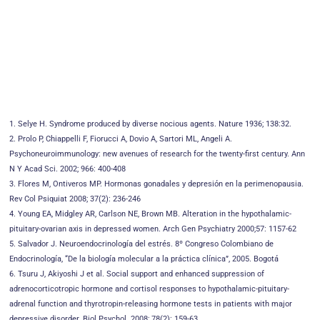
1. Selye H. Syndrome produced by diverse nocious agents. Nature 1936; 138:32.
2. Prolo P, Chiappelli F, Fiorucci A, Dovio A, Sartori ML, Angeli A.
Psychoneuroimmunology: new avenues of research for the twenty-first century. Ann
N Y Acad Sci. 2002; 966: 400-408
3. Flores M, Ontiveros MP. Hormonas gonadales y depresión en la perimenopausia.
Rev Col Psiquiat 2008; 37(2): 236-246
4. Young EA, Midgley AR, Carlson NE, Brown MB. Alteration in the hypothalamic-
pituitary-ovarian axis in depressed women. Arch Gen Psychiatry 2000;57: 1157-62
5. Salvador J. Neuroendocrinología del estrés. 8º Congreso Colombiano de
Endocrinología, “De la biología molecular a la práctica clínica”, 2005. Bogotá
6. Tsuru J, Akiyoshi J et al. Social support and enhanced suppression of
adrenocorticotropic hormone and cortisol responses to hypothalamic-pituitary-
adrenal function and thyrotropin-releasing hormone tests in patients with major
depressive disorder. Biol Psychol. 2008; 78(2): 159-63