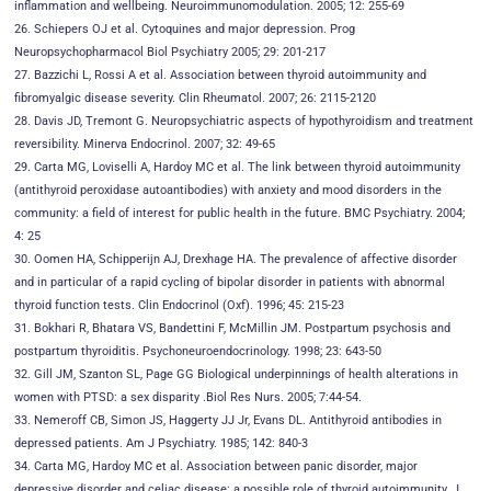
inflammation and wellbeing. Neuroimmunomodulation. 2005; 12: 255-69
26. Schiepers OJ et al. Cytoquines and major depression. Prog
Neuropsychopharmacol Biol Psychiatry 2005; 29: 201-217
27. Bazzichi L, Rossi A et al. Association between thyroid autoimmunity and
fibromyalgic disease severity. Clin Rheumatol. 2007; 26: 2115-2120
28. Davis JD, Tremont G. Neuropsychiatric aspects of hypothyroidism and treatment
reversibility. Minerva Endocrinol. 2007; 32: 49-65
29. Carta MG, Loviselli A, Hardoy MC et al. The link between thyroid autoimmunity
(antithyroid peroxidase autoantibodies) with anxiety and mood disorders in the
community: a field of interest for public health in the future. BMC Psychiatry. 2004;
4: 25
30. Oomen HA, Schipperijn AJ, Drexhage HA. The prevalence of affective disorder
and in particular of a rapid cycling of bipolar disorder in patients with abnormal
thyroid function tests. Clin Endocrinol (Oxf). 1996; 45: 215-23
31. Bokhari R, Bhatara VS, Bandettini F, McMillin JM. Postpartum psychosis and
postpartum thyroiditis. Psychoneuroendocrinology. 1998; 23: 643-50
32. Gill JM, Szanton SL, Page GG Biological underpinnings of health alterations in
women with PTSD: a sex disparity .Biol Res Nurs. 2005; 7:44-54.
33. Nemeroff CB, Simon JS, Haggerty JJ Jr, Evans DL. Antithyroid antibodies in
depressed patients. Am J Psychiatry. 1985; 142: 840-3
34. Carta MG, Hardoy MC et al. Association between panic disorder, major
depressive disorder and celiac disease: a possible role of thyroid autoimmunity. J