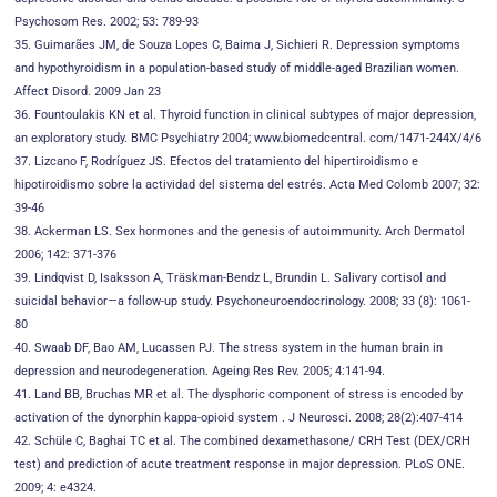
Psychosom Res. 2002; 53: 789-93
35. Guimarães JM, de Souza Lopes C, Baima J, Sichieri R. Depression symptoms
and hypothyroidism in a population-based study of middle-aged Brazilian women.
Affect Disord. 2009 Jan 23
36. Fountoulakis KN et al. Thyroid function in clinical subtypes of major depression,
an exploratory study. BMC Psychiatry 2004; www.biomedcentral. com/1471-244X/4/6
37. Lizcano F, Rodríguez JS. Efectos del tratamiento del hipertiroidismo e
hipotiroidismo sobre la actividad del sistema del estrés. Acta Med Colomb 2007; 32:
39-46
38. Ackerman LS. Sex hormones and the genesis of autoimmunity. Arch Dermatol
2006; 142: 371-376
39. Lindqvist D, Isaksson A, Träskman-Bendz L, Brundin L. Salivary cortisol and
suicidal behavior—a follow-up study. Psychoneuroendocrinology. 2008; 33 (8): 1061-
80
40. Swaab DF, Bao AM, Lucassen PJ. The stress system in the human brain in
depression and neurodegeneration. Ageing Res Rev. 2005; 4:141-94.
41. Land BB, Bruchas MR et al. The dysphoric component of stress is encoded by
activation of the dynorphin kappa-opioid system . J Neurosci. 2008; 28(2):407-414
42. Schüle C, Baghai TC et al. The combined dexamethasone/ CRH Test (DEX/CRH
test) and prediction of acute treatment response in major depression. PLoS ONE.
2009; 4: e4324.