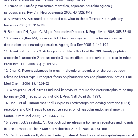
7. Trucco M. Estrés y trastornos mentales, aspectos neurobiológicos y
psicosociales. Rev Chil Neuropsiquiatr 2002; 40 (S2): 8-19
8. McEwen BS. Stressed or stressed out: what is the difference? J Psychiatry
Neurosci 2005; 30: 315-318
9. Belmaker RH, Agam G. Major Depressive Disorder. N Engl J Med 2008; 358:55-68
10. Swaab DF,Bao AM, Lucassen PJ. The stress system in the human brain in
depression and neurodegeneration. Ageing Res Rev 2005; 4: 141-194
11. Tanaka M, Telegdy G. Antidepressant-like effects of the CRF family peptides,
urocortin 1, urocortin 2 and urocortin 3 in a modified forced swimming test in mice.
Brain Res Bull. 2008; 75(5):509-512
12. Chen C. Recent advances in small molecule antagonists of the corticotropin-
releasing factor type-1 receptor-focus on pharmacology and pharmacokinetics. Curr
Med Chem. 2006; 13: 1261-82
13. Weniger SC et al. Stress-induced behaviours require the corticotrophin-releasing-
hormone (CRH) receptor but not CRH. Proc Natl Acad Sci 1999.
14. Cao J et al. Human mast cells express corticotrophinreleasing hormone (CRH)
receptors and CRH leads to selective secretion of vascular endothelial growth
factor. J Immunol 2005; 174. 7665-7675
15. Speert DB, Seasholtz AF. Corticotrophin-releasing hormone receptors and ligands
in stress: who’s on first? Curr Op Endocrinol & Diab 2001; 8: 161-165
16. Van Houdenhove B, Van Den Eede F, Luyten P Does hypothalamic-pituitary-adrenal