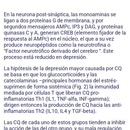
En la neurona post-sináptica, las monoaminas se
ligan a dos proteínas G de membrana, y por
segundos mensajeros AMPc, IP3 y DAG, y proteínas
quinasas C y A, generan CREB (elemento fijador de la
respuesta al AMPc) en el núcleo, el que a su vez
produce neuropéptidos como la neurotrofina o
“Factor neurotrófico derivado del cerebro “. Este
proceso está reducido en depresión.
La hipótesis de la depresión mayor causada por CQ
se basa en que los glucocorticoides y las
catecolaminas –principales hormonas del estrés-
suprimen de forma sistémica (Fig. 2) la inmunidad
mediada por células T que liberan CQ pro-
inflamatorias Th1 (IL1, TNF-alfa, INF-gamma);
dirigen entonces la producción de CQ hacia las anti-
inflamatorias Th2 (IL10, IL4 y TGF-beta).
Las CQ de cada uno de estos grupos tienden a inhibir
la acción de las del otro grupo, y su mala regulación