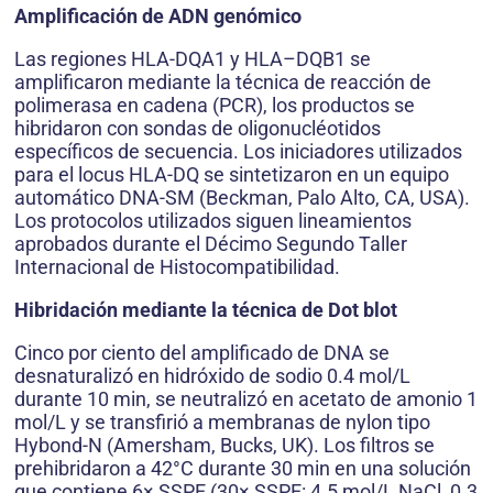
Amplificación de ADN genómico
Las regiones HLA-DQA1 y HLA–DQB1 se
amplificaron mediante la técnica de reacción de
polimerasa en cadena (PCR), los productos se
hibridaron con sondas de oligonucléotidos
específicos de secuencia. Los iniciadores utilizados
para el locus HLA-DQ se sintetizaron en un equipo
automático DNA-SM (Beckman, Palo Alto, CA, USA).
Los protocolos utilizados siguen lineamientos
aprobados durante el Décimo Segundo Taller
Internacional de Histocompatibilidad.
Hibridación mediante la técnica de Dot blot
Cinco por ciento del amplificado de DNA se
desnaturalizó en hidróxido de sodio 0.4 mol/L
durante 10 min, se neutralizó en acetato de amonio 1
mol/L y se transfirió a membranas de nylon tipo
Hybond-N (Amersham, Bucks, UK). Los filtros se
prehibridaron a 42°C durante 30 min en una solución
que contiene 6× SSPE (30× SSPE: 4.5 mol/L NaCl, 0.3