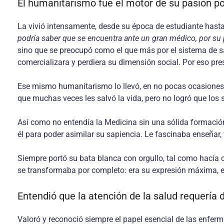
El humanitarismo fue el motor de su pasión po
La vivió intensamente, desde su época de estudiante hasta 
podría saber que se encuentra ante un gran médico, por su p
sino que se preocupó como el que más por el sistema de sal
comercializara y perdiera su dimensión social. Por eso pr
Ese mismo humanitarismo lo llevó, en no pocas oca­siones,
que muchas veces les salvó la vida, pero no logró que los s
Así como no entendía la Medicina sin una sólida for­mación
él para poder asimilar su sapien­cia. Le fascinaba enseñar, 
Siempre portó su bata blanca con orgullo, tal como hacía cua
se transformaba por completo: era su expresión máxima, esta
Entendió que la atención de la salud requería d
Valoró y reconoció siempre el papel esencial de las enfermer