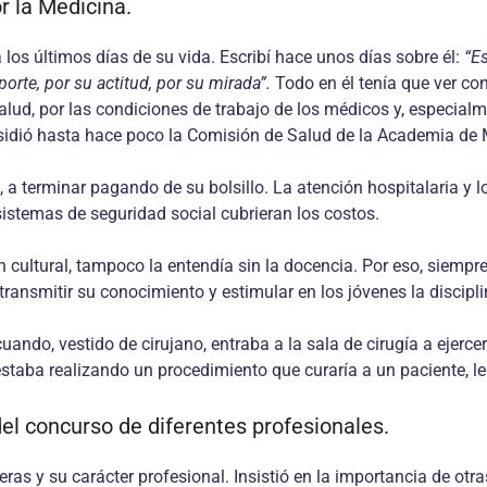
r la Medicina.
los últimos días de su vida. Escribí hace unos días sobre él:
“E
orte, por su actitud, por su mirada”.
Todo en él tenía que ver con
ud, por las condiciones de trabajo de los médicos y, especialme
esidió hasta hace poco la Comisión de Salud de la Academia de M
 a terminar pagando de su bolsillo. La atención hospitalaria y 
istemas de seguridad social cu­brieran los costos.
 cultural, tampoco la entendía sin la docencia. Por eso, siempr
transmitir su conocimiento y estimular en los jóvenes la disciplin
ndo, vestido de cirujano, entraba a la sala de cirugía a ejercer s
ba realizando un proce­dimiento que curaría a un paciente, le sa
el con­curso de diferentes profesionales.
as y su ca­rácter profesional. Insistió en la importancia de otras