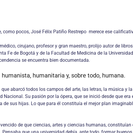
e, como pocos, José Félix Patiño Restrepo merece ese calificati
o, cirujano, profesor y gran maestro, prolijo autor de libros y 
ta Fe de Bogotá y de la Facultad de Medicina de la Universidad
scendencia se encuentra bien documentada.
ón humanista, humanitaria y, sobre todo, humana.
que abarcó todos los campos del arte, las letras, la música y l
 Nacional. Su pasión por la ópera, que se inició desde que era e
 sus hijas. Lo que para él constituía el mejor plan imaginable.
vencido de que ciencias, artes y ciencias humanas, constituían 
l. Pensaba que una universidad debía, ante todo, formar buenos 