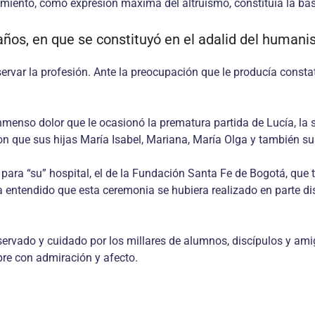
ufrimiento, como expresión máxima del altruismo, constituía la ba
os, en que se constituyó en el adalid del humanism
ar la pro­fesión. Ante la preocupación que le producía constata
enso dolor que le ocasionó la prematura partida de Lucía, la se
 que sus hijas María Isabel, Mariana, María Olga y también sus ni
para “su” hospital, el de la Fundación Santa Fe de Bogotá, que t
 entendido que esta ceremonia se hubiera realizado en parte dis
servado y cuidado por los millares de alumnos, discípulos y am
pre con admiración y afecto.