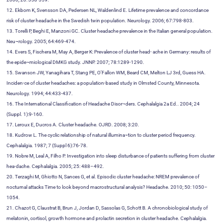
12. Ekbom K, Svensson DA, Pedersen NL, Waldenlind E. Lifetime prevalence and concordance
risk of cluster headache in the Swedish twin population. Neurology. 2006; 67:798-803.
13. Torelli P, Beghi E, Manzoni GC. Cluster headache prevalence in the Italian general population.
Neu¬rology. 2005; 64:469-474.
14. Evers S, Fischera M, May A, Berger K: Prevalence of cluster head- ache in Germany: results of
the epide¬miological DMKG study. JNNP. 2007; 78:1289-1290.
15. Swanson JW, Yanagihara T, Stang PE, O’Fallon WM, Beard CM, Melton LJ 3rd, Guess HA.
Inciden-ce of cluster headaches: a population-based study in Olmsted County, Minnesota.
Neurology. 1994; 44:433-437.
16. The International Classification of Headache Disor¬ders. Cephalalgia 2a Ed.. 2004; 24
(Suppl. 1):9-160.
17. Leroux E, Ducros A. Cluster headache. OJRD. 2008; 3:20.
18. Kudrow L. The cyclic relationship of natural illumina¬tion to cluster period frequency.
Cephalalgia. 1987; 7 (Suppl 6):76-78.
19. Nobre M, Leal A, Filho P. Investigation into sleep disturbance of patients suffering from cluster
hea-dache. Cephalalgia. 2005; 25: 488–492.
20. Terzaghi M, Ghiotto N, Sances G, et al. Episodic cluster headache: NREM prevalence of
nocturnal attacks Time to look beyond macrostructural analysis? Headache. 2010; 50: 1050–
1054.
21. Chazot G, Claustrat B, Brun J, Jordan D, Sassolas G, Schott B. A chronobiological study of
melatonin, cortisol, growth hormone and prolactin secretion in cluster headache. Cephalalgia.