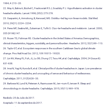
1984; 4: 213–20.
22. May A, Bahra A, Büchel C, Frackowiak R S J, Goadsby P J. Hypothalamic activation in cluster
headache attacks. Lancet.1998; (352): 275-278.
23. Gasparrini, A, Armstrong, B, Kenward, MG. Distribu¬ted lag non-linear models. Stat Med.
2010; 29(21): 2224–2234.
24. Peres MF, Seabra ML, Zukerman E, Tufik S. Clus¬ter headache and melatonin. Lancet. 2000;
355 (9198):147.
25. Rozen TD, Fishman RS. Cluster headache in the United States of America: Demographics,
clinical characteristics, triggers, suicidality, and personal burden. Headache. 2012; 52(1):99–113.
26. Taylor GT, et al. Ecosystem responses in the southern Caribbean Sea to global climate
change. Proc Natl Acad Sci. 2012; 109:19315–19320.
27. Lin KH, Wang PJ, Fuh, JL, Lu SR, Chung CT, Tsou HK ,et al. Cephalalgia. 2004; 24 (Issue 8):
631-638.
28. Imai N, Yagi N, Kuroda R, et al. Clinical profile of cluster headaches in Japan: Low prevalence
of chronic cluster headache, and uncoupling of sense and behaviour of restlessness.
Cephalalgia. 2011; 31(5):628–33.
29. Barloese M, Lund N, Petersen A, Rasmussen M, Jen¬num P, Jensen R. Sleep and
chronobiology in cluster headache. Cephalalgia. 2015; 35(11): 969–978.
Recibido: 25 de Julio de 2017.
Aceptado: 11 de septiembre de 2017.