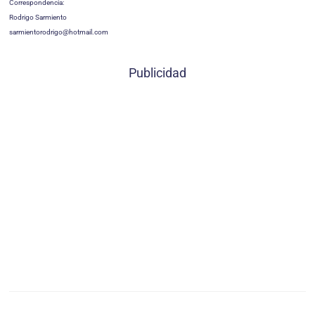
Correspondencia:
Rodrigo Sarmiento
sarmientorodrigo@hotmail.com
Publicidad