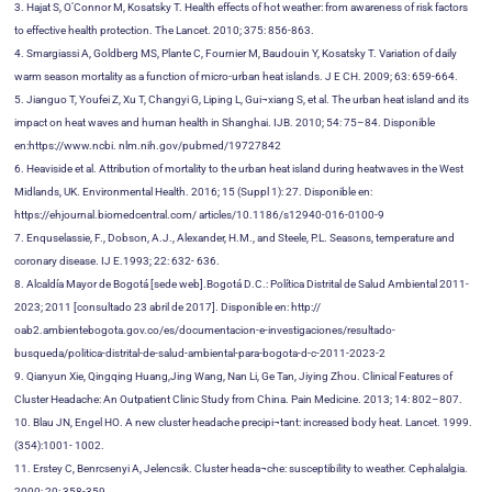
3. Hajat S, O’Connor M, Kosatsky T. Health effects of hot weather: from awareness of risk factors
to effective health protection. The Lancet. 2010; 375: 856-863.
4. Smargiassi A, Goldberg MS, Plante C, Fournier M, Baudouin Y, Kosatsky T. Variation of daily
warm season mortality as a function of micro-urban heat islands. J E CH. 2009; 63: 659-664.
5. Jianguo T, Youfei Z, Xu T, Changyi G, Liping L, Gui¬xiang S, et al. The urban heat island and its
impact on heat waves and human health in Shanghai. IJB. 2010; 54: 75–84. Disponible
en:https://www.ncbi. nlm.nih.gov/pubmed/19727842
6. Heaviside et al. Attribution of mortality to the urban heat island during heatwaves in the West
Midlands, UK. Environmental Health. 2016; 15 (Suppl 1): 27. Disponible en:
https://ehjournal.biomedcentral.com/ articles/10.1186/s12940-016-0100-9
7. Enquselassie, F., Dobson, A.J., Alexander, H.M., and Steele, P.L. Seasons, temperature and
coronary disease. IJ E.1993; 22: 632- 636.
8. Alcaldía Mayor de Bogotá [sede web].Bogotá D.C.: Política Distrital de Salud Ambiental 2011-
2023; 2011 [consultado 23 abril de 2017]. Disponible en: http://
oab2.ambientebogota.gov.co/es/documentacion-e-investigaciones/resultado-
busqueda/politica-distrital-de-salud-ambiental-para-bogota-d-c-2011-2023-2
9. Qianyun Xie, Qingqing Huang,Jing Wang, Nan Li, Ge Tan, Jiying Zhou. Clinical Features of
Cluster Headache: An Outpatient Clinic Study from China. Pain Medicine. 2013; 14: 802–807.
10. Blau JN, Engel HO. A new cluster headache precipi¬tant: increased body heat. Lancet. 1999.
(354):1001- 1002.
11. Erstey C, Benrcsenyi A, Jelencsik. Cluster heada¬che: susceptibility to weather. Cephalalgia.
2000; 20: 358-359.