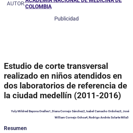
ACADEMIA NACIONAL DE MEDICINA DE
AUTOR:
COLOMBIA
Publicidad
Estudio de corte transversal
realizado en niños atendidos en
dos laboratorios de referencia de
la ciudad medellín (2011-2016)
Yuly Mildred Bayona Ovalles
1
, Diana Cornejo Sánchez
2
, Isabel Camacho Ordoñez
3
, José
William Cornejo Ochoa
4
, Rodrigo Andrés Solarte Mila
5
Resumen