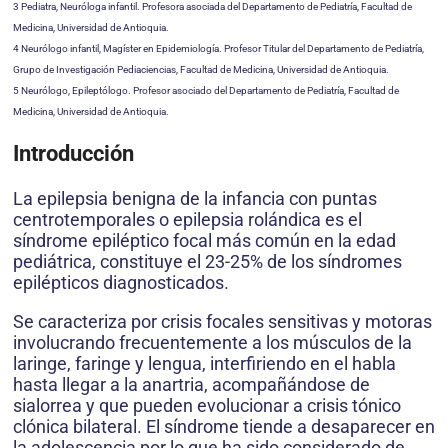
3 Pediatra, Neuróloga infantil. Profesora asociada del Departamento de Pediatría, Facultad de
Medicina, Universidad de Antioquia.
4 Neurólogo infantil, Magíster en Epidemiología. Profesor Titular del Departamento de Pediatría,
Grupo de Investigación Pediaciencias, Facultad de Medicina, Universidad de Antioquia.
5 Neurólogo, Epileptólogo. Profesor asociado del Departamento de Pediatría, Facultad de
Medicina, Universidad de Antioquia.
Introducción
La epilepsia benigna de la infancia con puntas
centrotemporales o epilepsia rolándica es el
síndrome epiléptico focal más común en la edad
pediátrica, constituye el 23-25% de los síndromes
epilépticos diagnosticados.
Se caracteriza por crisis focales sensitivas y motoras
involucrando frecuentemente a los músculos de la
laringe, faringe y lengua, interfiriendo en el habla
hasta llegar a la anartria, acompañándose de
sialorrea y que pueden evolucionar a crisis tónico
clónica bilateral. El síndrome tiende a desaparecer en
la adolescencia por lo que ha sido considerado de