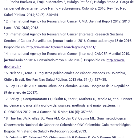
11. Rocha-Buelvas A, Trujillo-Montalvo E, Hidalgo-Patiño C, Hidalgo-Eraso A. Carga de
cáncer del departamento de Nariño y subregiones, Colombia, 2010. Rev Fac Nac
Salud Pública. 2014; 32 (3): 340–54.
12. International Agency for Research on Cancer, OMS. Biennial Report 2012−2013.
Lyon: IARC, OMS; 2013.
13. International Agency for Research on Cancer [Internet]. Research Sections:
Section of Cancer Surveillance. [Actua-lizado en 2016; Consultado mayo 18 de 2016.
Disponible en:
http://www.iarc.fr/en/research-groups/sec1/
14. International Agency for Research on Cancer [Internet]. CANCER Mondial 2010.
[Actualizado en 2016; Consultado mayo 18 de 2016]. Disponible en:
http://www-
dep.iarc.fr/
15. Nelson E, Arias O. Registros poblacionales de cáncer: avances en Colombia,
Chile y Brasil. Rev Fac Nac Salud Pública. 2013 Abr; 31 (1): 127–35.
16. Ley 1122 de 2007. Diario Oficial de Colombia: 46506. Congreso de la República.
(9 de enero de 20017).
17. Ferlay J, Soerjomataram I I, Dikshit R, Eser S, Mathers C, Rebelo M, et al. Cancer
incidence and mortality worldwide: sources, methods and major patterns in
GLOBOCAN 2012. Int J Cancer. 2015 Mar; 136 (5): 359–86.
18. Huertas JA, Rivillas JC, Vera AM, Roldán OS, Ospina ML. Guía metodológica
Observatorio Nacional de Cáncer de Colombia− ONC Colombia: Guía metodológica.
Bogotá: Ministerio de Salud y Protección Social; 2013.
19. Odedina FT, Akinremi TO, Chinegwundoh F, Roberts R, Yu D, Reams RR, et al.