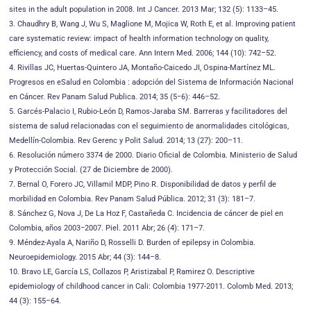
sites in the adult population in 2008. Int J Cancer. 2013 Mar; 132 (5): 1133–45.
3. Chaudhry B, Wang J, Wu S, Maglione M, Mojica W, Roth E, et al. Improving patient
care systematic review: impact of health information technology on quality,
efficiency, and costs of medical care. Ann Intern Med. 2006; 144 (10): 742–52.
4. Rivillas JC, Huertas-Quintero JA, Montaño-Caicedo JI, Ospina-Martínez ML.
Progresos en eSalud en Colombia : adopción del Sistema de Información Nacional
en Cáncer. Rev Panam Salud Publica. 2014; 35 (5−6): 446–52.
5. Garcés-Palacio I, Rubio-León D, Ramos-Jaraba SM. Barreras y facilitadores del
sistema de salud relacionadas con el seguimiento de anormalidades citológicas,
Medellín-Colombia. Rev Gerenc y Polit Salud. 2014; 13 (27): 200–11.
6. Resolución número 3374 de 2000. Diario Oficial de Colombia. Ministerio de Salud
y Protección Social. (27 de Diciembre de 2000).
7. Bernal O, Forero JC, Villamil MDP, Pino R. Disponibilidad de datos y perfil de
morbilidad en Colombia. Rev Panam Salud Pública. 2012; 31 (3): 181–7.
8. Sánchez G, Nova J, De La Hoz F, Castañeda C. Incidencia de cáncer de piel en
Colombia, años 2003−2007. Piel. 2011 Abr; 26 (4): 171–7.
9. Méndez-Ayala A, Nariño D, Rosselli D. Burden of epilepsy in Colombia.
Neuroepidemiology. 2015 Abr; 44 (3): 144–8.
10. Bravo LE, García LS, Collazos P, Aristizabal P, Ramirez O. Descriptive
epidemiology of childhood cancer in Cali: Colombia 1977-2011. Colomb Med. 2013;
44 (3): 155–64.