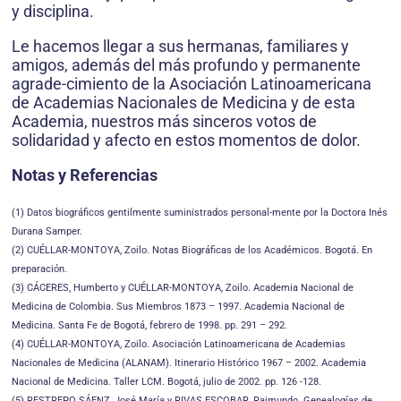
y disciplina.
Le hacemos llegar a sus hermanas, familiares y
amigos, además del más profundo y permanente
agrade-cimiento de la Asociación Latinoamericana
de Academias Nacionales de Medicina y de esta
Academia, nuestros más sinceros votos de
solidaridad y afecto en estos momentos de dolor.
Notas y Referencias
(1) Datos biográficos gentilmente suministrados personal-mente por la Doctora Inés
Durana Samper.
(2) CUÉLLAR-MONTOYA, Zoilo. Notas Biográficas de los Académicos. Bogotá. En
preparación.
(3) CÁCERES, Humberto y CUÉLLAR-MONTOYA, Zoilo. Academia Nacional de
Medicina de Colombia. Sus Miembros 1873 – 1997. Academia Nacional de
Medicina. Santa Fe de Bogotá, febrero de 1998. pp. 291 – 292.
(4) CUÉLLAR-MONTOYA, Zoilo. Asociación Latinoamericana de Academias
Nacionales de Medicina (ALANAM). Itinerario Histórico 1967 – 2002. Academia
Nacional de Medicina. Taller LCM. Bogotá, julio de 2002. pp. 126 -128.
(5) RESTREPO SÁENZ, José María y RIVAS ESCOBAR, Raimundo. Genealogías de